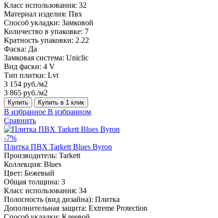
Класс использования:
32
Материал изделия:
Пвх
Способ укладки:
Замковой
Количество в упаковке:
7
Кратность упаковки:
2.22
Фаска:
Да
Замковая система:
Uniclic
Вид фаски:
4 V
Тип плитки:
Lvt
3 154 руб./м2
3 865 руб./м2
Купить
Купить в 1 клик
В избранное
В избранном
Сравнить
-7%
Плитка ПВХ Tarkett Blues Byron
Производитель:
Tarkett
Коллекция:
Blues
Цвет:
Бежевый
Общая толщина:
3
Класс использования:
34
Полосность (вид дизайна):
Плитка
Дополнительная защита:
Extreme Protection
Способ укладки:
Клеевой