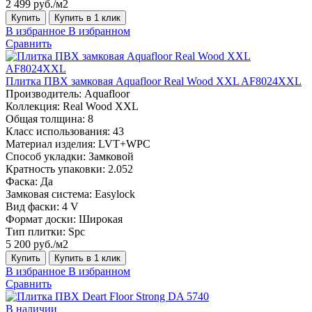
2 499 руб./м2
Купить
Купить в 1 клик
В избранное
В избранном
Сравнить
Плитка ПВХ замковая Aquafloor Real Wood XXL AF8024XXL
Производитель:
Aquafloor
Коллекция:
Real Wood XXL
Общая толщина:
8
Класс использования:
43
Материал изделия:
LVT+WPC
Способ укладки:
Замковой
Кратность упаковки:
2.052
Фаска:
Да
Замковая система:
Easylock
Вид фаски:
4 V
Формат доски:
Широкая
Тип плитки:
Spc
5 200 руб./м2
Купить
Купить в 1 клик
В избранное
В избранном
Сравнить
В наличии