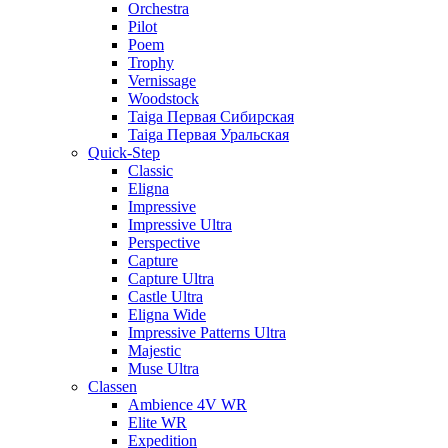
Orchestra
Pilot
Poem
Trophy
Vernissage
Woodstock
Taiga Первая Сибирская
Taiga Первая Уральская
Quick-Step
Classic
Eligna
Impressive
Impressive Ultra
Perspective
Capture
Capture Ultra
Castle Ultra
Eligna Wide
Impressive Patterns Ultra
Majestic
Muse Ultra
Classen
Ambience 4V WR
Elite WR
Expedition