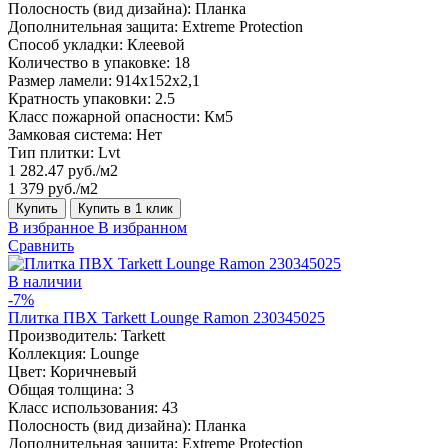
Полосность (вид дизайна):
Планка
Дополнительная защита:
Extreme Protection
Способ укладки:
Клеевой
Количество в упаковке:
18
Размер ламели:
914x152x2,1
Кратность упаковки:
2.5
Класс пожарной опасности:
Км5
Замковая система:
Нет
Тип плитки:
Lvt
1 282.47 руб./м2
1 379 руб./м2
Купить
Купить в 1 клик
В избранное
В избранном
Сравнить
В наличии
-7%
Плитка ПВХ Tarkett Lounge Ramon 230345025
Производитель:
Tarkett
Коллекция:
Lounge
Цвет:
Коричневый
Общая толщина:
3
Класс использования:
43
Полосность (вид дизайна):
Планка
Дополнительная защита:
Extreme Protection