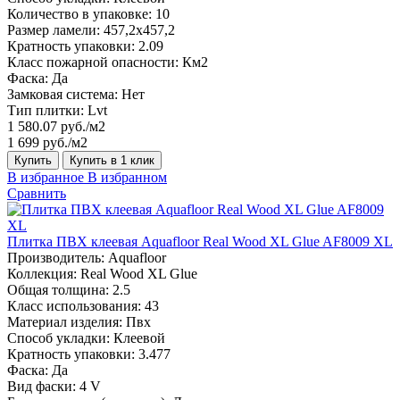
Количество в упаковке:
10
Размер ламели:
457,2х457,2
Кратность упаковки:
2.09
Класс пожарной опасности:
Км2
Фаска:
Да
Замковая система:
Нет
Тип плитки:
Lvt
1 580.07 руб./м2
1 699 руб./м2
Купить
Купить в 1 клик
В избранное
В избранном
Сравнить
Плитка ПВХ клеевая Aquafloor Real Wood XL Glue AF8009 XL
Производитель:
Aquafloor
Коллекция:
Real Wood XL Glue
Общая толщина:
2.5
Класс использования:
43
Материал изделия:
Пвх
Способ укладки:
Клеевой
Кратность упаковки:
3.477
Фаска:
Да
Вид фаски:
4 V