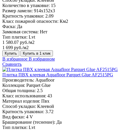
Способ укладки:
Клеевой
Количество в упаковке:
15
Размер ламели:
914x152x3
Кратность упаковки:
2.09
Класс пожарной опасности:
Км2
Фаска:
Да
Замковая система:
Нет
Тип плитки:
Lvt
1 580.07 руб./м2
1 699 руб./м2
Купить
Купить в 1 клик
В избранное
В избранном
Сравнить
Плитка ПВХ клеевая Aquafloor Parquet Glue AF2515PG
Производитель:
Aquafloor
Коллекция:
Parquet Glue
Общая толщина:
2.5
Класс использования:
43
Материал изделия:
Пвх
Способ укладки:
Клеевой
Кратность упаковки:
3.72
Вид фаски:
4 V
Браширование (теснение):
Да
Тип плитки:
Lvt