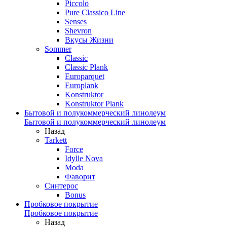
Piccolo
Pure Classico Line
Senses
Shevron
Вкусы Жизни
Sommer
Classic
Classic Plank
Europarquet
Europlank
Konstruktor
Konstruktor Plank
Бытовой и полукоммерческий линолеум
Бытовой и полукоммерческий линолеум
Назад
Tarkett
Force
Idylle Nova
Moda
Фаворит
Синтерос
Bonus
Пробковое покрытие
Пробковое покрытие
Назад