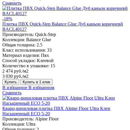
Сравнить
-18%
Плитка ПВХ Quick-Step Balance Glue Дуб каньон коричневй
BACL40127
Производитель:
Quick-Step
Коллекция:
Balance Glue
Общая толщина:
2.5
Класс использования:
33
Материал изделия:
Пвх
Способ укладки:
Клеевой
Количество в упаковке:
15
2 474 руб./м2
3 030 руб./м2
Купить
Купить в 1 клик
В избранное
В избранном
Сравнить
Кварц-виниловая плитка ПВХ Alpine Floor Ultra Клен
Насыщенный ECO 5-20
Производитель:
Alpine Floor
Коллекция:
Ultra
Общая толщина:
2