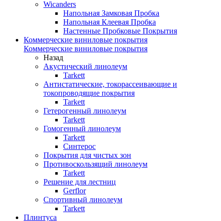
Wicanders
Напольная Замковая Пробка
Напольная Клеевая Пробка
Настенные Пробковые Покрытия
Коммерческие виниловые покрытия
Коммерческие виниловые покрытия
Назад
Акустический линолеум
Tarkett
Антистатические, токорассеивающие и
токопроводящие покрытия
Tarkett
Гетерогенный линолеум
Tarkett
Гомогенный линолеум
Tarkett
Синтерос
Покрытия для чистых зон
Противоскользящий линолеум
Tarkett
Решение для лестниц
Gerflor
Спортивный линолеум
Tarkett
Плинтуса