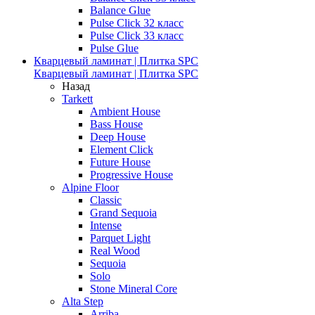
Balance Glue
Pulse Click 32 класс
Pulse Click 33 класс
Pulse Glue
Кварцевый ламинат | Плитка SPC
Кварцевый ламинат | Плитка SPC
Назад
Tarkett
Ambient House
Bass House
Deep House
Element Click
Future House
Progressive House
Alpine Floor
Classic
Grand Sequoia
Intense
Parquet Light
Real Wood
Sequoia
Solo
Stone Mineral Core
Alta Step
Arriba