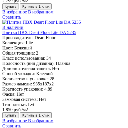
2 799 руб./м2
Купить
Купить в 1 клик
В избранное
В избранном
Сравнить
В наличии
Плитка ПВХ Deart Floor Lite DA 5235
Производитель:
Deart Floor
Коллекция:
Lite
Цвет:
Бежевый
Общая толщина:
2
Класс использования:
34
Полосность (вид дизайна):
Планка
Дополнительная защита:
Нет
Способ укладки:
Клеевой
Количество в упаковке:
28
Размер ламели:
935x187x2
Кратность упаковки:
4.89
Фаска:
Нет
Замковая система:
Нет
Тип плитки:
Lvt
1 850 руб./м2
Купить
Купить в 1 клик
В избранное
В избранном
Сравнить