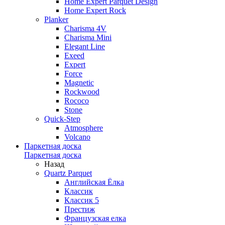
Home Expert Parquet Design
Home Expert Rock
Planker
Charisma 4V
Charisma Mini
Elegant Line
Exeed
Expert
Force
Magnetic
Rockwood
Rococo
Stone
Quick-Step
Atmosphere
Volcano
Паркетная доска
Паркетная доска
Назад
Quartz Parquet
Английская Ёлка
Классик
Классик 5
Престиж
Французская елка