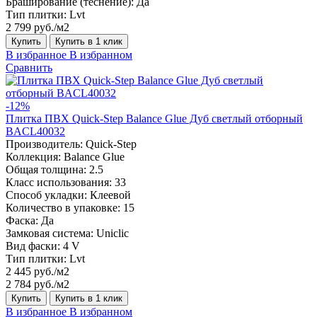
Браширование (теснение):
Да
Тип плитки:
Lvt
2 799 руб./м2
Купить
Купить в 1 клик
В избранное
В избранном
Сравнить
-12%
Плитка ПВХ Quick-Step Balance Glue Дуб светлый отборный
BACL40032
Производитель:
Quick-Step
Коллекция:
Balance Glue
Общая толщина:
2.5
Класс использования:
33
Способ укладки:
Клеевой
Количество в упаковке:
15
Фаска:
Да
Замковая система:
Uniclic
Вид фаски:
4 V
Тип плитки:
Lvt
2 445 руб./м2
2 784 руб./м2
Купить
Купить в 1 клик
В избранное
В избранном