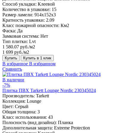
Способ укладки:
Клеевой
Количество в упаковке:
15
Размер ламели:
914x152x3
Кратность упаковки:
2.09
Класс пожарной опасности:
Км2
Фаска:
Да
Замковая система:
Нет
Тип плитки:
Lvt
1 580.07 руб./м2
1 699 руб./м2
Купить
Купить в 1 клик
В избранное
В избранном
Сравнить
В наличии
-7%
Плитка ПВХ Tarkett Lounge Nordic 230345024
Производитель:
Tarkett
Коллекция:
Lounge
Цвет:
Серый
Общая толщина:
3
Класс использования:
43
Полосность (вид дизайна):
Планка
Дополнительная защита:
Extreme Protection