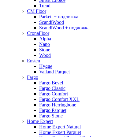
Smart Choice
Trend
CM Floor
Parkett + подложка
ScandiWood
ScandiWood + подложка
CronaFloor
Alpha
Nano
Stone
Wood
Ensten
Hygge
Valland Parquet
Fargo
Fargo Bevel
Fargo Classic
Fargo Comfort
Fargo Comfort XXL
Fargo Herringbone
Fargo Parquet
Fargo Stone
Home Expert
Home Expert Natural
Home Expert Parquet