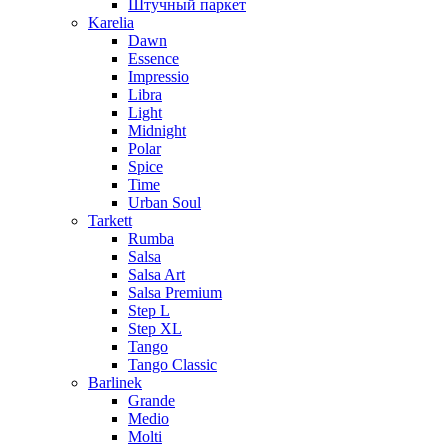
Штучный паркет
Karelia
Dawn
Essence
Impressio
Libra
Light
Midnight
Polar
Spice
Time
Urban Soul
Tarkett
Rumba
Salsa
Salsa Art
Salsa Premium
Step L
Step XL
Tango
Tango Classic
Barlinek
Grande
Medio
Molti