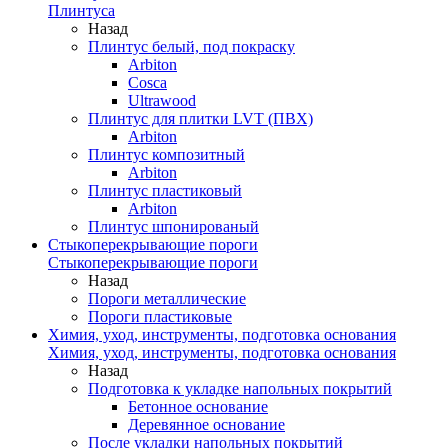
Плинтуса
Назад
Плинтус белый, под покраску
Arbiton
Cosca
Ultrawood
Плинтус для плитки LVT (ПВХ)
Arbiton
Плинтус композитный
Arbiton
Плинтус пластиковый
Arbiton
Плинтус шпонированый
Стыкоперекрывающие пороги
Стыкоперекрывающие пороги
Назад
Пороги металлические
Пороги пластиковые
Химия, уход, инструменты, подготовка основания
Химия, уход, инструменты, подготовка основания
Назад
Подготовка к укладке напольных покрытий
Бетонное основание
Деревянное основание
После укладки напольных покрытий