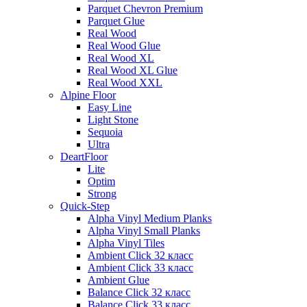
Parquet Chevron Premium
Parquet Glue
Real Wood
Real Wood Glue
Real Wood XL
Real Wood XL Glue
Real Wood XXL
Alpine Floor
Easy Line
Light Stone
Sequoia
Ultra
DeartFloor
Lite
Optim
Strong
Quick-Step
Alpha Vinyl Medium Planks
Alpha Vinyl Small Planks
Alpha Vinyl Tiles
Ambient Click 32 класс
Ambient Click 33 класс
Ambient Glue
Balance Click 32 класс
Balance Click 33 класс