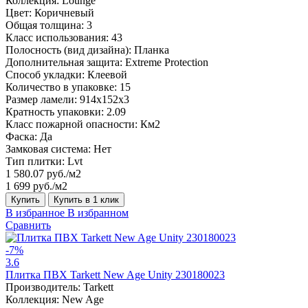
Коллекция:
Lounge
Цвет:
Коричневый
Общая толщина:
3
Класс использования:
43
Полосность (вид дизайна):
Планка
Дополнительная защита:
Extreme Protection
Способ укладки:
Клеевой
Количество в упаковке:
15
Размер ламели:
914x152x3
Кратность упаковки:
2.09
Класс пожарной опасности:
Км2
Фаска:
Да
Замковая система:
Нет
Тип плитки:
Lvt
1 580.07 руб./м2
1 699 руб./м2
Купить
Купить в 1 клик
В избранное
В избранном
Сравнить
-7%
3.6
Плитка ПВХ Tarkett New Age Unity 230180023
Производитель:
Tarkett
Коллекция:
New Age