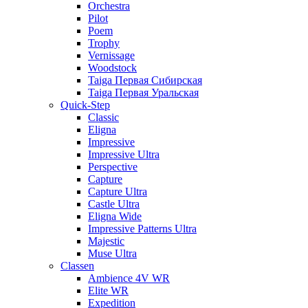
Orchestra
Pilot
Poem
Trophy
Vernissage
Woodstock
Taiga Первая Сибирская
Taiga Первая Уральская
Quick-Step
Classic
Eligna
Impressive
Impressive Ultra
Perspective
Capture
Capture Ultra
Castle Ultra
Eligna Wide
Impressive Patterns Ultra
Majestic
Muse Ultra
Classen
Ambience 4V WR
Elite WR
Expedition