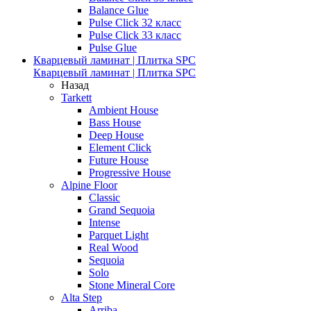
Balance Glue
Pulse Click 32 класс
Pulse Click 33 класс
Pulse Glue
Кварцевый ламинат | Плитка SPC
Кварцевый ламинат | Плитка SPC
Назад
Tarkett
Ambient House
Bass House
Deep House
Element Click
Future House
Progressive House
Alpine Floor
Classic
Grand Sequoia
Intense
Parquet Light
Real Wood
Sequoia
Solo
Stone Mineral Core
Alta Step
Arriba