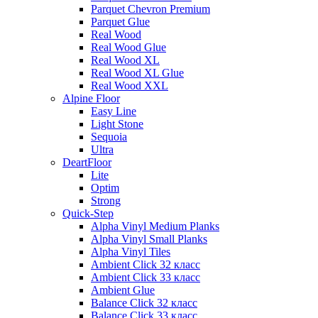
Parquet Chevron Premium
Parquet Glue
Real Wood
Real Wood Glue
Real Wood XL
Real Wood XL Glue
Real Wood XXL
Alpine Floor
Easy Line
Light Stone
Sequoia
Ultra
DeartFloor
Lite
Optim
Strong
Quick-Step
Alpha Vinyl Medium Planks
Alpha Vinyl Small Planks
Alpha Vinyl Tiles
Ambient Click 32 класс
Ambient Click 33 класс
Ambient Glue
Balance Click 32 класс
Balance Click 33 класс