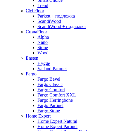
Smart Choice
Trend
CM Floor
Parkett + подложка
ScandiWood
ScandiWood + подложка
CronaFloor
Alpha
Nano
Stone
Wood
Ensten
Hygge
Valland Parquet
Fargo
Fargo Bevel
Fargo Classic
Fargo Comfort
Fargo Comfort XXL
Fargo Herringbone
Fargo Parquet
Fargo Stone
Home Expert
Home Expert Natural
Home Expert Parquet