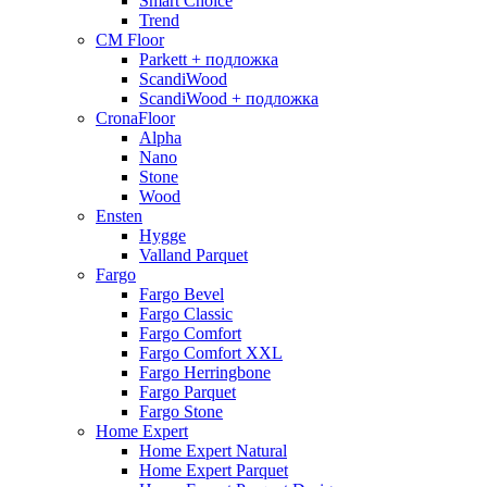
Smart Choice
Trend
CM Floor
Parkett + подложка
ScandiWood
ScandiWood + подложка
CronaFloor
Alpha
Nano
Stone
Wood
Ensten
Hygge
Valland Parquet
Fargo
Fargo Bevel
Fargo Classic
Fargo Comfort
Fargo Comfort XXL
Fargo Herringbone
Fargo Parquet
Fargo Stone
Home Expert
Home Expert Natural
Home Expert Parquet