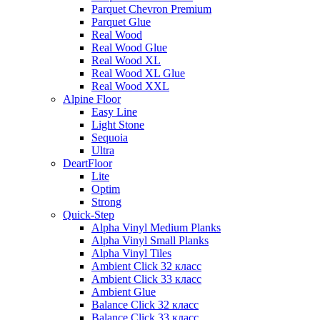
Parquet Chevron Premium
Parquet Glue
Real Wood
Real Wood Glue
Real Wood XL
Real Wood XL Glue
Real Wood XXL
Alpine Floor
Easy Line
Light Stone
Sequoia
Ultra
DeartFloor
Lite
Optim
Strong
Quick-Step
Alpha Vinyl Medium Planks
Alpha Vinyl Small Planks
Alpha Vinyl Tiles
Ambient Click 32 класс
Ambient Click 33 класс
Ambient Glue
Balance Click 32 класс
Balance Click 33 класс