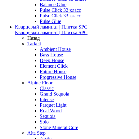
Balance Glue
Pulse Click 32 класс
Pulse Click 33 класс
Pulse Glue
Кварцевый ламинат | Плитка SPC
Кварцевый ламинат | Плитка SPC
Назад
Tarkett
Ambient House
Bass House
Deep House
Element Click
Future House
Progressive House
Alpine Floor
Classic
Grand Sequoia
Intense
Parquet Light
Real Wood
Sequoia
Solo
Stone Mineral Core
Alta Step
Arriba