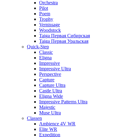
Orchestra
Pilot
Poem
Trophy
Vernissage
Woodstock
Taiga Первая Сибирская
Taiga Первая Уральская
Quick-Step
Classic
Eligna
Impressive
Impressive Ultra
Perspective
Capture
Capture Ultra
Castle Ultra
Eligna Wide
Impressive Patterns Ultra
Majestic
Muse Ultra
Classen
Ambience 4V WR
Elite WR
Expedition