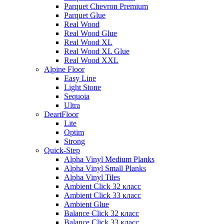
Parquet Chevron Premium
Parquet Glue
Real Wood
Real Wood Glue
Real Wood XL
Real Wood XL Glue
Real Wood XXL
Alpine Floor
Easy Line
Light Stone
Sequoia
Ultra
DeartFloor
Lite
Optim
Strong
Quick-Step
Alpha Vinyl Medium Planks
Alpha Vinyl Small Planks
Alpha Vinyl Tiles
Ambient Click 32 класс
Ambient Click 33 класс
Ambient Glue
Balance Click 32 класс
Balance Click 33 класс