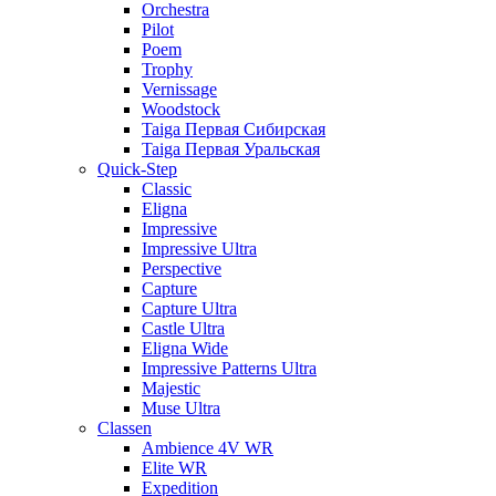
Orchestra
Pilot
Poem
Trophy
Vernissage
Woodstock
Taiga Первая Сибирская
Taiga Первая Уральская
Quick-Step
Classic
Eligna
Impressive
Impressive Ultra
Perspective
Capture
Capture Ultra
Castle Ultra
Eligna Wide
Impressive Patterns Ultra
Majestic
Muse Ultra
Classen
Ambience 4V WR
Elite WR
Expedition