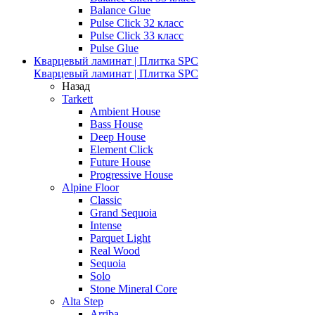
Balance Glue
Pulse Click 32 класс
Pulse Click 33 класс
Pulse Glue
Кварцевый ламинат | Плитка SPC
Кварцевый ламинат | Плитка SPC
Назад
Tarkett
Ambient House
Bass House
Deep House
Element Click
Future House
Progressive House
Alpine Floor
Classic
Grand Sequoia
Intense
Parquet Light
Real Wood
Sequoia
Solo
Stone Mineral Core
Alta Step
Arriba