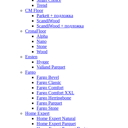
Smart Choice
Trend
CM Floor
Parkett + подложка
ScandiWood
ScandiWood + подложка
CronaFloor
Alpha
Nano
Stone
Wood
Ensten
Hygge
Valland Parquet
Fargo
Fargo Bevel
Fargo Classic
Fargo Comfort
Fargo Comfort XXL
Fargo Herringbone
Fargo Parquet
Fargo Stone
Home Expert
Home Expert Natural
Home Expert Parquet