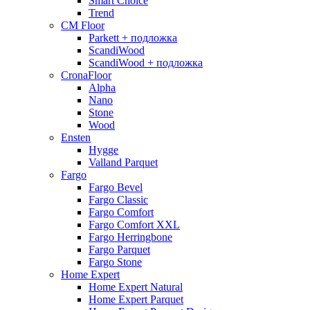
Smart Choice
Trend
CM Floor
Parkett + подложка
ScandiWood
ScandiWood + подложка
CronaFloor
Alpha
Nano
Stone
Wood
Ensten
Hygge
Valland Parquet
Fargo
Fargo Bevel
Fargo Classic
Fargo Comfort
Fargo Comfort XXL
Fargo Herringbone
Fargo Parquet
Fargo Stone
Home Expert
Home Expert Natural
Home Expert Parquet