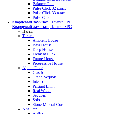
Balance Glue
Pulse Click 32 класс
Pulse Click 33 класс
Pulse Glue
Кварцевый ламинат | Плитка SPC
Кварцевый ламинат | Плитка SPC
Назад
Tarkett
Ambient House
Bass House
Deep House
Element Click
Future House
Progressive House
Alpine Floor
Classic
Grand Sequoia
Intense
Parquet Light
Real Wood
Sequoia
Solo
Stone Mineral Core
Alta Step
Arriba