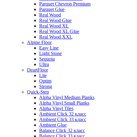
Parquet Chevron Premium
Parquet Glue
Real Wood
Real Wood Glue
Real Wood XL
Real Wood XL Glue
Real Wood XXL
Alpine Floor
Easy Line
Light Stone
Sequoia
Ultra
DeartFloor
Lite
Optim
Strong
Quick-Step
Alpha Vinyl Medium Planks
Alpha Vinyl Small Planks
Alpha Vinyl Tiles
Ambient Click 32 класс
Ambient Click 33 класс
Ambient Glue
Balance Click 32 класс
Balance Click 33 класс