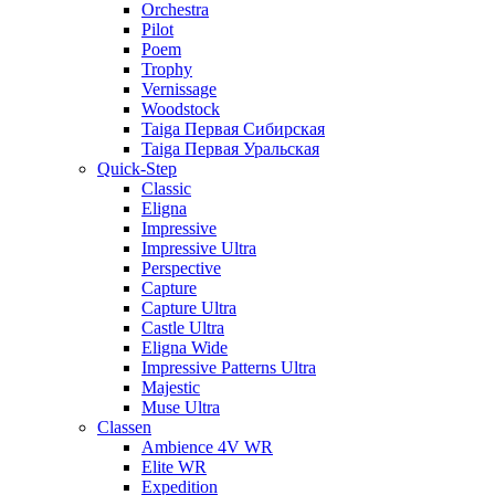
Orchestra
Pilot
Poem
Trophy
Vernissage
Woodstock
Taiga Первая Сибирская
Taiga Первая Уральская
Quick-Step
Classic
Eligna
Impressive
Impressive Ultra
Perspective
Capture
Capture Ultra
Castle Ultra
Eligna Wide
Impressive Patterns Ultra
Majestic
Muse Ultra
Classen
Ambience 4V WR
Elite WR
Expedition