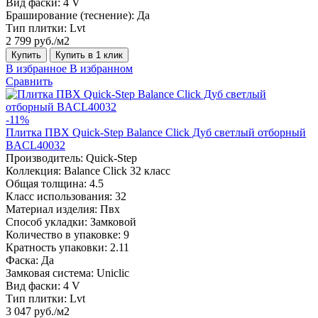
Вид фаски:
4 V
Браширование (теснение):
Да
Тип плитки:
Lvt
2 799 руб./м2
Купить
Купить в 1 клик
В избранное
В избранном
Сравнить
-11%
Плитка ПВХ Quick-Step Balance Click Дуб светлый отборный
BACL40032
Производитель:
Quick-Step
Коллекция:
Balance Click 32 класс
Общая толщина:
4.5
Класс использования:
32
Материал изделия:
Пвх
Способ укладки:
Замковой
Количество в упаковке:
9
Кратность упаковки:
2.11
Фаска:
Да
Замковая система:
Uniclic
Вид фаски:
4 V
Тип плитки:
Lvt
3 047 руб./м2