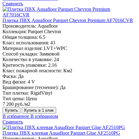
Сравнить
Плитка ПВХ Aquafloor Parquet Chevron Premium AF7016CVR
Производитель:
Aquafloor
Коллекция:
Parquet Chevron
Общая толщина:
6.5
Класс использования:
43
Материал изделия:
LVT+WPC
Способ укладки:
Замковой
Количество в упаковке:
24
Кратность упаковки:
2.16
Класс пожарной опасности:
Км2
Фаска:
Да
Вид фаски:
4 V
Браширование (теснение):
Да
Тип плитки:
RigidVinyl
Тип цены:
Цена
7 200 руб./м2
Купить
Купить в 1 клик
В избранное
В избранном
Сравнить
Плитка ПВХ клеевая Aquafloor Parquet Glue AF2510PG
Производитель:
Aquafloor