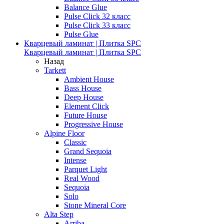
Balance Glue
Pulse Click 32 класс
Pulse Click 33 класс
Pulse Glue
Кварцевый ламинат | Плитка SPC
Кварцевый ламинат | Плитка SPC
Назад
Tarkett
Ambient House
Bass House
Deep House
Element Click
Future House
Progressive House
Alpine Floor
Classic
Grand Sequoia
Intense
Parquet Light
Real Wood
Sequoia
Solo
Stone Mineral Core
Alta Step
Arriba