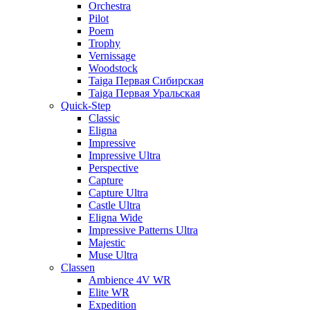
Orchestra
Pilot
Poem
Trophy
Vernissage
Woodstock
Taiga Первая Сибирская
Taiga Первая Уральская
Quick-Step
Classic
Eligna
Impressive
Impressive Ultra
Perspective
Capture
Capture Ultra
Castle Ultra
Eligna Wide
Impressive Patterns Ultra
Majestic
Muse Ultra
Classen
Ambience 4V WR
Elite WR
Expedition