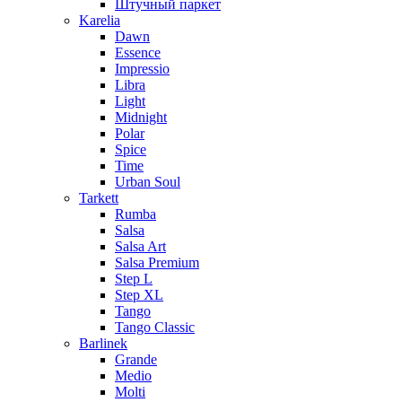
Штучный паркет
Karelia
Dawn
Essence
Impressio
Libra
Light
Midnight
Polar
Spice
Time
Urban Soul
Tarkett
Rumba
Salsa
Salsa Art
Salsa Premium
Step L
Step XL
Tango
Tango Classic
Barlinek
Grande
Medio
Molti