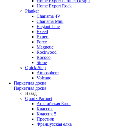
Home Expert Parquet Design
Home Expert Rock
Planker
Charisma 4V
Charisma Mini
Elegant Line
Exeed
Expert
Force
Magnetic
Rockwood
Rococo
Stone
Quick-Step
Atmosphere
Volcano
Паркетная доска
Паркетная доска
Назад
Quartz Parquet
Английская Ёлка
Классик
Классик 5
Престиж
Французская елка