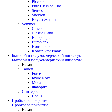
Piccolo
Pure Classico Line
Senses
Shevron
Вкусы Жизни
Sommer
Classic
Classic Plank
Europarquet
Europlank
Konstruktor
Konstruktor Plank
Бытовой и полукоммерческий линолеум
Бытовой и полукоммерческий линолеум
Назад
Tarkett
Force
Idylle Nova
Moda
Фаворит
Синтерос
Bonus
Пробковое покрытие
Пробковое покрытие
Назад