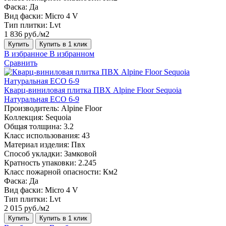
Фаска:
Да
Вид фаски:
Micro 4 V
Тип плитки:
Lvt
1 836 руб./м2
Купить
Купить в 1 клик
В избранное
В избранном
Сравнить
Кварц-виниловая плитка ПВХ Alpine Floor Sequoia
Натуральная ECO 6-9
Производитель:
Alpine Floor
Коллекция:
Sequoia
Общая толщина:
3.2
Класс использования:
43
Материал изделия:
Пвх
Способ укладки:
Замковой
Кратность упаковки:
2.245
Класс пожарной опасности:
Км2
Фаска:
Да
Вид фаски:
Micro 4 V
Тип плитки:
Lvt
2 015 руб./м2
Купить
Купить в 1 клик