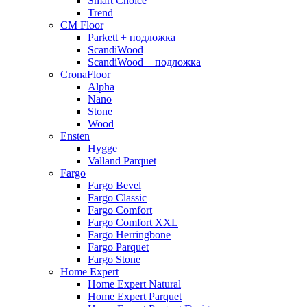
Smart Choice
Trend
CM Floor
Parkett + подложка
ScandiWood
ScandiWood + подложка
CronaFloor
Alpha
Nano
Stone
Wood
Ensten
Hygge
Valland Parquet
Fargo
Fargo Bevel
Fargo Classic
Fargo Comfort
Fargo Comfort XXL
Fargo Herringbone
Fargo Parquet
Fargo Stone
Home Expert
Home Expert Natural
Home Expert Parquet