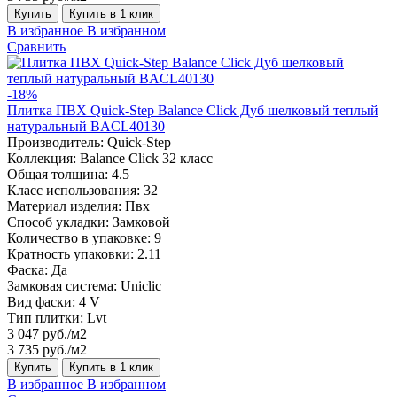
Купить
Купить в 1 клик
В избранное
В избранном
Сравнить
-18%
Плитка ПВХ Quick-Step Balance Click Дуб шелковый теплый
натуральный BACL40130
Производитель:
Quick-Step
Коллекция:
Balance Click 32 класс
Общая толщина:
4.5
Класс использования:
32
Материал изделия:
Пвх
Способ укладки:
Замковой
Количество в упаковке:
9
Кратность упаковки:
2.11
Фаска:
Да
Замковая система:
Uniclic
Вид фаски:
4 V
Тип плитки:
Lvt
3 047 руб./м2
3 735 руб./м2
Купить
Купить в 1 клик
В избранное
В избранном