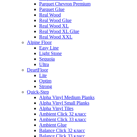
Parquet Chevron Premium
Parquet Glue
Real Wood
Real Wood Glue
Real Wood XL
Real Wood XL Glue
Real Wood XXL
Alpine Floor
Easy Line
Light Stone
Sequoia
Ultra
DeartFloor
Lite
Optim
Strong
Quick-Step
Alpha Vinyl Medium Planks
Alpha Vinyl Small Planks
Alpha Vinyl Tiles
Ambient Click 32 класс
Ambient Click 33 класс
Ambient Glue
Balance Click 32 класс
Balance Click 33 класс