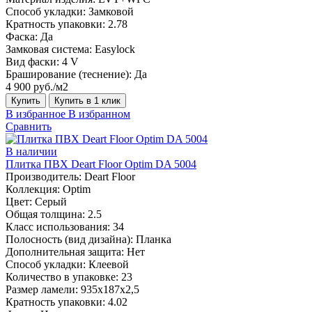
Способ укладки:
Замковой
Кратность упаковки:
2.78
Фаска:
Да
Замковая система:
Easylock
Вид фаски:
4 V
Браширование (теснение):
Да
4 900 руб./м2
Купить
Купить в 1 клик
В избранное
В избранном
Сравнить
В наличии
Плитка ПВХ Deart Floor Optim DA 5004
Производитель:
Deart Floor
Коллекция:
Optim
Цвет:
Серый
Общая толщина:
2.5
Класс использования:
34
Полосность (вид дизайна):
Планка
Дополнительная защита:
Нет
Способ укладки:
Клеевой
Количество в упаковке:
23
Размер ламели:
935х187х2,5
Кратность упаковки:
4.02