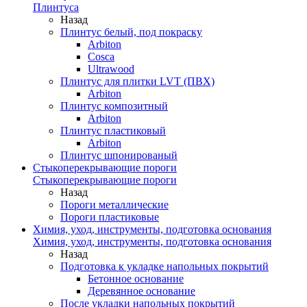
Плинтуса
Назад
Плинтус белый, под покраску
Arbiton
Cosca
Ultrawood
Плинтус для плитки LVT (ПВХ)
Arbiton
Плинтус композитный
Arbiton
Плинтус пластиковый
Arbiton
Плинтус шпонированый
Стыкоперекрывающие пороги
Стыкоперекрывающие пороги
Назад
Пороги металлические
Пороги пластиковые
Химия, уход, инструменты, подготовка основания
Химия, уход, инструменты, подготовка основания
Назад
Подготовка к укладке напольных покрытий
Бетонное основание
Деревянное основание
После укладки напольных покрытий