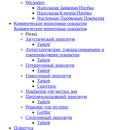
Wicanders
Напольная Замковая Пробка
Напольная Клеевая Пробка
Настенные Пробковые Покрытия
Коммерческие виниловые покрытия
Коммерческие виниловые покрытия
Назад
Акустический линолеум
Tarkett
Антистатические, токорассеивающие и
токопроводящие покрытия
Tarkett
Гетерогенный линолеум
Tarkett
Гомогенный линолеум
Tarkett
Синтерос
Покрытия для чистых зон
Противоскользящий линолеум
Tarkett
Решение для лестниц
Gerflor
Спортивный линолеум
Tarkett
Плинтуса