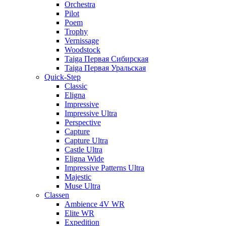
Orchestra
Pilot
Poem
Trophy
Vernissage
Woodstock
Taiga Первая Сибирская
Taiga Первая Уральская
Quick-Step
Classic
Eligna
Impressive
Impressive Ultra
Perspective
Capture
Capture Ultra
Castle Ultra
Eligna Wide
Impressive Patterns Ultra
Majestic
Muse Ultra
Classen
Ambience 4V WR
Elite WR
Expedition