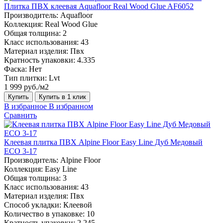
Плитка ПВХ клеевая Aquafloor Real Wood Glue AF6052
Производитель:
Aquafloor
Коллекция:
Real Wood Glue
Общая толщина:
2
Класс использования:
43
Материал изделия:
Пвх
Кратность упаковки:
4.335
Фаска:
Нет
Тип плитки:
Lvt
1 999 руб./м2
Купить
Купить в 1 клик
В избранное
В избранном
Сравнить
Клеевая плитка ПВХ Alpine Floor Easy Line Дуб Медовый
ЕСО 3-17
Производитель:
Alpine Floor
Коллекция:
Easy Line
Общая толщина:
3
Класс использования:
43
Материал изделия:
Пвх
Способ укладки:
Клеевой
Количество в упаковке:
10
Кратность упаковки:
2.245