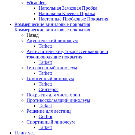
Wicanders
Напольная Замковая Пробка
Напольная Клеевая Пробка
Настенные Пробковые Покрытия
Коммерческие виниловые покрытия
Коммерческие виниловые покрытия
Назад
Акустический линолеум
Tarkett
Антистатические, токорассеивающие и
токопроводящие покрытия
Tarkett
Гетерогенный линолеум
Tarkett
Гомогенный линолеум
Tarkett
Синтерос
Покрытия для чистых зон
Противоскользящий линолеум
Tarkett
Решение для лестниц
Gerflor
Спортивный линолеум
Tarkett
Плинтуса