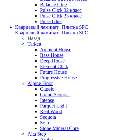
Balance Glue
Pulse Click 32 класс
Pulse Click 33 класс
Pulse Glue
Кварцевый ламинат | Плитка SPC
Кварцевый ламинат | Плитка SPC
Назад
Tarkett
Ambient House
Bass House
Deep House
Element Click
Future House
Progressive House
Alpine Floor
Classic
Grand Sequoia
Intense
Parquet Light
Real Wood
Sequoia
Solo
Stone Mineral Core
Alta Step
Arriba