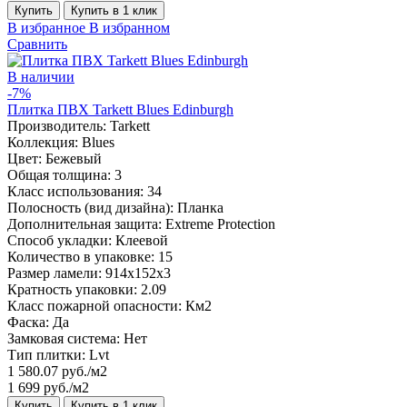
Купить
Купить в 1 клик
В избранное
В избранном
Сравнить
В наличии
-7%
Плитка ПВХ Tarkett Blues Edinburgh
Производитель:
Tarkett
Коллекция:
Blues
Цвет:
Бежевый
Общая толщина:
3
Класс использования:
34
Полосность (вид дизайна):
Планка
Дополнительная защита:
Extreme Protection
Способ укладки:
Клеевой
Количество в упаковке:
15
Размер ламели:
914x152x3
Кратность упаковки:
2.09
Класс пожарной опасности:
Км2
Фаска:
Да
Замковая система:
Нет
Тип плитки:
Lvt
1 580.07 руб./м2
1 699 руб./м2
Купить
Купить в 1 клик