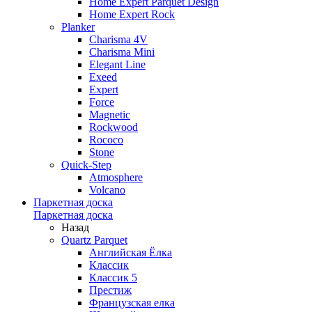
Home Expert Parquet Design
Home Expert Rock
Planker
Charisma 4V
Charisma Mini
Elegant Line
Exeed
Expert
Force
Magnetic
Rockwood
Rococo
Stone
Quick-Step
Atmosphere
Volcano
Паркетная доска
Паркетная доска
Назад
Quartz Parquet
Английская Ёлка
Классик
Классик 5
Престиж
Французская елка