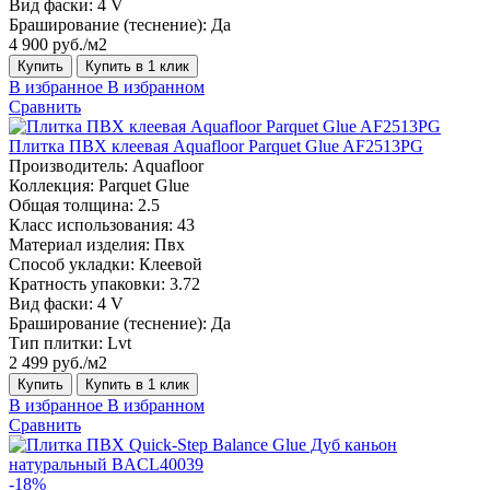
Вид фаски:
4 V
Браширование (теснение):
Да
4 900 руб./м2
Купить
Купить в 1 клик
В избранное
В избранном
Сравнить
Плитка ПВХ клеевая Aquafloor Parquet Glue AF2513PG
Производитель:
Aquafloor
Коллекция:
Parquet Glue
Общая толщина:
2.5
Класс использования:
43
Материал изделия:
Пвх
Способ укладки:
Клеевой
Кратность упаковки:
3.72
Вид фаски:
4 V
Браширование (теснение):
Да
Тип плитки:
Lvt
2 499 руб./м2
Купить
Купить в 1 клик
В избранное
В избранном
Сравнить
-18%