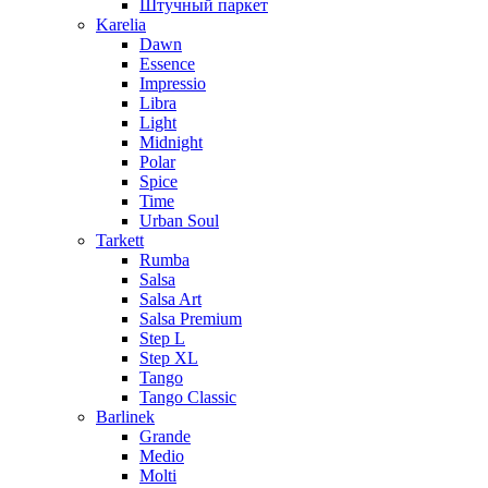
Штучный паркет
Karelia
Dawn
Essence
Impressio
Libra
Light
Midnight
Polar
Spice
Time
Urban Soul
Tarkett
Rumba
Salsa
Salsa Art
Salsa Premium
Step L
Step XL
Tango
Tango Classic
Barlinek
Grande
Medio
Molti