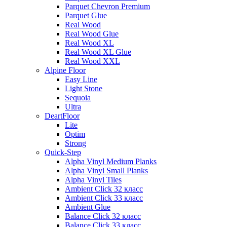
Parquet Chevron Premium
Parquet Glue
Real Wood
Real Wood Glue
Real Wood XL
Real Wood XL Glue
Real Wood XXL
Alpine Floor
Easy Line
Light Stone
Sequoia
Ultra
DeartFloor
Lite
Optim
Strong
Quick-Step
Alpha Vinyl Medium Planks
Alpha Vinyl Small Planks
Alpha Vinyl Tiles
Ambient Click 32 класс
Ambient Click 33 класс
Ambient Glue
Balance Click 32 класс
Balance Click 33 класс