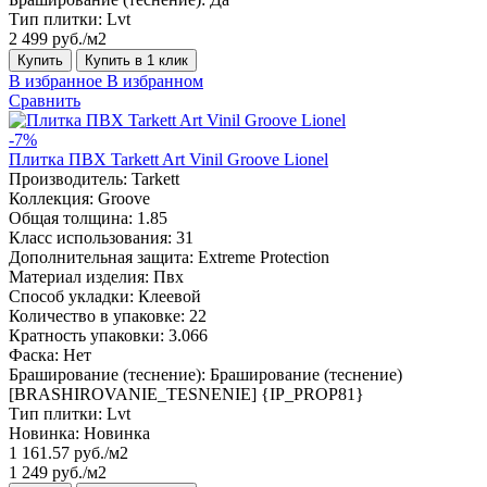
Тип плитки:
Lvt
2 499 руб./м2
Купить
Купить в 1 клик
В избранное
В избранном
Сравнить
-7%
Плитка ПВХ Tarkett Art Vinil Groove Lionel
Производитель:
Tarkett
Коллекция:
Groove
Общая толщина:
1.85
Класс использования:
31
Дополнительная защита:
Extreme Protection
Материал изделия:
Пвх
Способ укладки:
Клеевой
Количество в упаковке:
22
Кратность упаковки:
3.066
Фаска:
Нет
Браширование (теснение):
Браширование (теснение)
[BRASHIROVANIE_TESNENIE] {IP_PROP81}
Тип плитки:
Lvt
Новинка:
Новинка
1 161.57 руб./м2
1 249 руб./м2