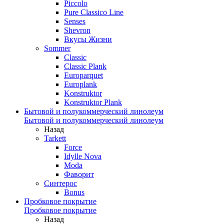
Piccolo
Pure Classico Line
Senses
Shevron
Вкусы Жизни
Sommer
Classic
Classic Plank
Europarquet
Europlank
Konstruktor
Konstruktor Plank
Бытовой и полукоммерческий линолеум
Бытовой и полукоммерческий линолеум
Назад
Tarkett
Force
Idylle Nova
Moda
Фаворит
Синтерос
Bonus
Пробковое покрытие
Пробковое покрытие
Назад