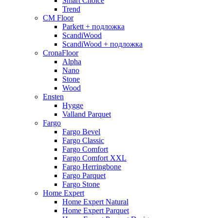
Smart Choice
Trend
CM Floor
Parkett + подложка
ScandiWood
ScandiWood + подложка
CronaFloor
Alpha
Nano
Stone
Wood
Ensten
Hygge
Valland Parquet
Fargo
Fargo Bevel
Fargo Classic
Fargo Comfort
Fargo Comfort XXL
Fargo Herringbone
Fargo Parquet
Fargo Stone
Home Expert
Home Expert Natural
Home Expert Parquet