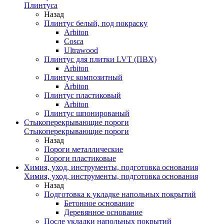
Плинтуса
Назад
Плинтус белый, под покраску
Arbiton
Cosca
Ultrawood
Плинтус для плитки LVT (ПВХ)
Arbiton
Плинтус композитный
Arbiton
Плинтус пластиковый
Arbiton
Плинтус шпонированый
Стыкоперекрывающие пороги
Стыкоперекрывающие пороги
Назад
Пороги металлические
Пороги пластиковые
Химия, уход, инструменты, подготовка основания
Химия, уход, инструменты, подготовка основания
Назад
Подготовка к укладке напольных покрытий
Бетонное основание
Деревянное основание
После укладки напольных покрытий