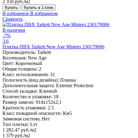
2 350 руб./м2
Купить
Купить в 1 клик
В избранное
В избранном
Сравнить
В наличии
-7%
3.6
Плитка ПВХ Tarkett New Age Mistero 230179006
Производитель:
Tarkett
Коллекция:
New Age
Цвет:
Коричневый
Общая толщина:
2
Класс использования:
32
Полосность (вид дизайна):
Планка
Дополнительная защита:
Extreme Protection
Способ укладки:
Клеевой
Количество в упаковке:
18
Размер ламели:
914x152x2,1
Кратность упаковки:
2.5
Класс пожарной опасности:
Км5
Замковая система:
Нет
Тип плитки:
Lvt
1 282.47 руб./м2
1 379 руб./м2