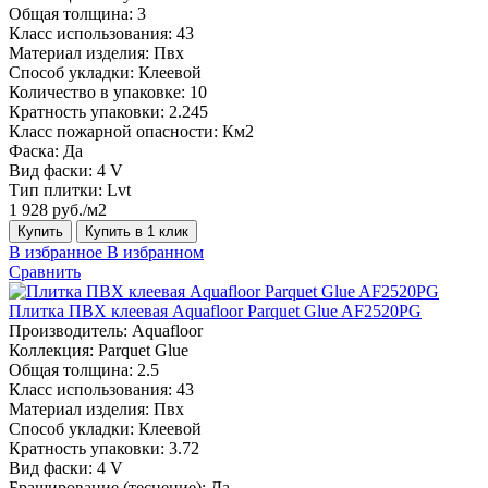
Общая толщина:
3
Класс использования:
43
Материал изделия:
Пвх
Способ укладки:
Клеевой
Количество в упаковке:
10
Кратность упаковки:
2.245
Класс пожарной опасности:
Км2
Фаска:
Да
Вид фаски:
4 V
Тип плитки:
Lvt
1 928 руб./м2
Купить
Купить в 1 клик
В избранное
В избранном
Сравнить
Плитка ПВХ клеевая Aquafloor Parquet Glue AF2520PG
Производитель:
Aquafloor
Коллекция:
Parquet Glue
Общая толщина:
2.5
Класс использования:
43
Материал изделия:
Пвх
Способ укладки:
Клеевой
Кратность упаковки:
3.72
Вид фаски:
4 V
Браширование (теснение):
Да