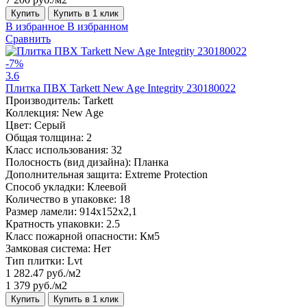
Купить
Купить в 1 клик
В избранное
В избранном
Сравнить
-7%
3.6
Плитка ПВХ Tarkett New Age Integrity 230180022
Производитель:
Tarkett
Коллекция:
New Age
Цвет:
Серый
Общая толщина:
2
Класс использования:
32
Полосность (вид дизайна):
Планка
Дополнительная защита:
Extreme Protection
Способ укладки:
Клеевой
Количество в упаковке:
18
Размер ламели:
914x152x2,1
Кратность упаковки:
2.5
Класс пожарной опасности:
Км5
Замковая система:
Нет
Тип плитки:
Lvt
1 282.47 руб./м2
1 379 руб./м2
Купить
Купить в 1 клик