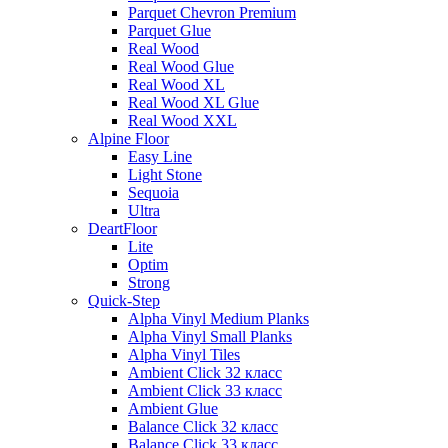
Parquet Chevron Premium
Parquet Glue
Real Wood
Real Wood Glue
Real Wood XL
Real Wood XL Glue
Real Wood XXL
Alpine Floor
Easy Line
Light Stone
Sequoia
Ultra
DeartFloor
Lite
Optim
Strong
Quick-Step
Alpha Vinyl Medium Planks
Alpha Vinyl Small Planks
Alpha Vinyl Tiles
Ambient Click 32 класс
Ambient Click 33 класс
Ambient Glue
Balance Click 32 класс
Balance Click 33 класс