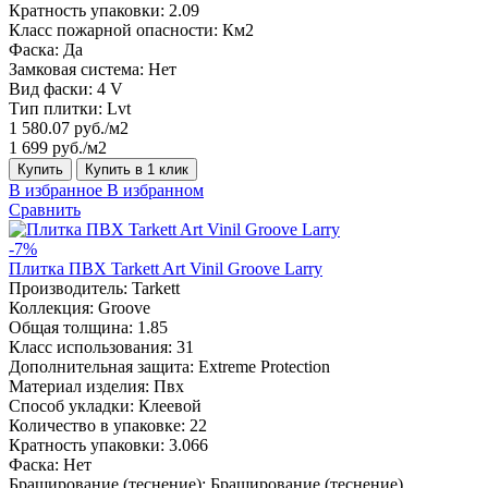
Кратность упаковки:
2.09
Класс пожарной опасности:
Км2
Фаска:
Да
Замковая система:
Нет
Вид фаски:
4 V
Тип плитки:
Lvt
1 580.07 руб./м2
1 699 руб./м2
Купить
Купить в 1 клик
В избранное
В избранном
Сравнить
-7%
Плитка ПВХ Tarkett Art Vinil Groove Larry
Производитель:
Tarkett
Коллекция:
Groove
Общая толщина:
1.85
Класс использования:
31
Дополнительная защита:
Extreme Protection
Материал изделия:
Пвх
Способ укладки:
Клеевой
Количество в упаковке:
22
Кратность упаковки:
3.066
Фаска:
Нет
Браширование (теснение):
Браширование (теснение)