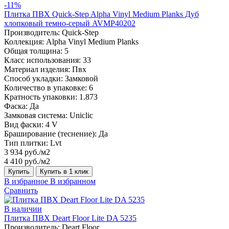
-11%
Плитка ПВХ Quick-Step Alpha Vinyl Medium Planks Дуб
хлопковый темно-серый AVMP40202
Производитель:
Quick-Step
Коллекция:
Alpha Vinyl Medium Planks
Общая толщина:
5
Класс использования:
33
Материал изделия:
Пвх
Способ укладки:
Замковой
Количество в упаковке:
6
Кратность упаковки:
1.873
Фаска:
Да
Замковая система:
Uniclic
Вид фаски:
4 V
Браширование (теснение):
Да
Тип плитки:
Lvt
3 934 руб./м2
4 410 руб./м2
Купить
Купить в 1 клик
В избранное
В избранном
Сравнить
В наличии
Плитка ПВХ Deart Floor Lite DA 5235
Производитель:
Deart Floor