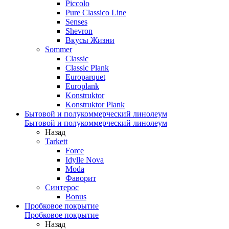
Piccolo
Pure Classico Line
Senses
Shevron
Вкусы Жизни
Sommer
Classic
Classic Plank
Europarquet
Europlank
Konstruktor
Konstruktor Plank
Бытовой и полукоммерческий линолеум
Бытовой и полукоммерческий линолеум
Назад
Tarkett
Force
Idylle Nova
Moda
Фаворит
Синтерос
Bonus
Пробковое покрытие
Пробковое покрытие
Назад