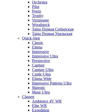
Orchestra
Pilot
Poem
Trophy
Vernissage
Woodstock
Taiga Первая Сибирская
Taiga Первая Уральская
Quick-Step
Classic
Eligna
Impressive
Impressive Ultra
Perspective
Capture
Capture Ultra
Castle Ultra
Eligna Wide
Impressive Patterns Ultra
Majestic
Muse Ultra
Classen
Ambience 4V WR
Elite WR
Expedition