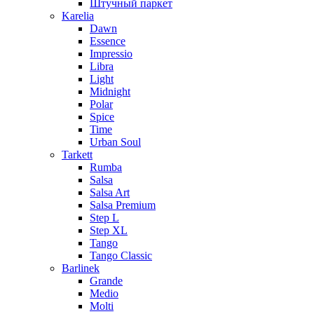
Штучный паркет
Karelia
Dawn
Essence
Impressio
Libra
Light
Midnight
Polar
Spice
Time
Urban Soul
Tarkett
Rumba
Salsa
Salsa Art
Salsa Premium
Step L
Step XL
Tango
Tango Classic
Barlinek
Grande
Medio
Molti