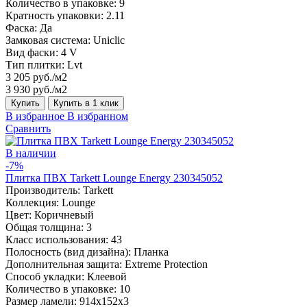
Количество в упаковке:
9
Кратность упаковки:
2.11
Фаска:
Да
Замковая система:
Uniclic
Вид фаски:
4 V
Тип плитки:
Lvt
3 205 руб./м2
3 930 руб./м2
Купить
Купить в 1 клик
В избранное
В избранном
Сравнить
В наличии
-7%
Плитка ПВХ Tarkett Lounge Energy 230345052
Производитель:
Tarkett
Коллекция:
Lounge
Цвет:
Коричневый
Общая толщина:
3
Класс использования:
43
Полосность (вид дизайна):
Планка
Дополнительная защита:
Extreme Protection
Способ укладки:
Клеевой
Количество в упаковке:
10
Размер ламели:
914x152x3