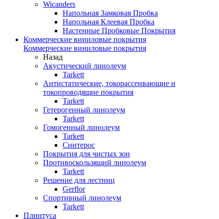
Wicanders
Напольная Замковая Пробка
Напольная Клеевая Пробка
Настенные Пробковые Покрытия
Коммерческие виниловые покрытия
Коммерческие виниловые покрытия
Назад
Акустический линолеум
Tarkett
Антистатические, токорассеивающие и
токопроводящие покрытия
Tarkett
Гетерогенный линолеум
Tarkett
Гомогенный линолеум
Tarkett
Синтерос
Покрытия для чистых зон
Противоскользящий линолеум
Tarkett
Решение для лестниц
Gerflor
Спортивный линолеум
Tarkett
Плинтуса