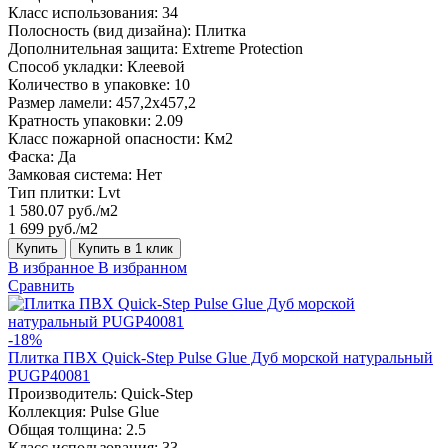
Класс использования:
34
Полосность (вид дизайна):
Плитка
Дополнительная защита:
Extreme Protection
Способ укладки:
Клеевой
Количество в упаковке:
10
Размер ламели:
457,2х457,2
Кратность упаковки:
2.09
Класс пожарной опасности:
Км2
Фаска:
Да
Замковая система:
Нет
Тип плитки:
Lvt
1 580.07 руб./м2
1 699 руб./м2
Купить
Купить в 1 клик
В избранное
В избранном
Сравнить
-18%
Плитка ПВХ Quick-Step Pulse Glue Дуб морской натуральный
PUGP40081
Производитель:
Quick-Step
Коллекция:
Pulse Glue
Общая толщина:
2.5
Класс использования:
33