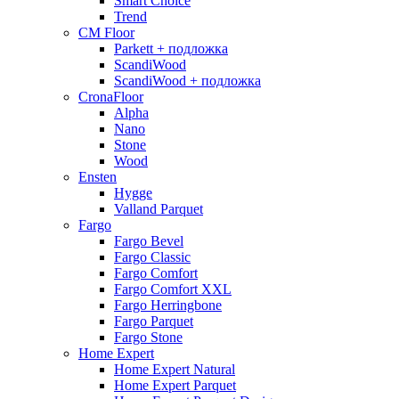
Smart Choice
Trend
CM Floor
Parkett + подложка
ScandiWood
ScandiWood + подложка
CronaFloor
Alpha
Nano
Stone
Wood
Ensten
Hygge
Valland Parquet
Fargo
Fargo Bevel
Fargo Classic
Fargo Comfort
Fargo Comfort XXL
Fargo Herringbone
Fargo Parquet
Fargo Stone
Home Expert
Home Expert Natural
Home Expert Parquet