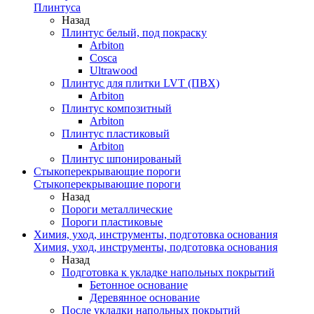
Плинтуса
Назад
Плинтус белый, под покраску
Arbiton
Cosca
Ultrawood
Плинтус для плитки LVT (ПВХ)
Arbiton
Плинтус композитный
Arbiton
Плинтус пластиковый
Arbiton
Плинтус шпонированый
Стыкоперекрывающие пороги
Стыкоперекрывающие пороги
Назад
Пороги металлические
Пороги пластиковые
Химия, уход, инструменты, подготовка основания
Химия, уход, инструменты, подготовка основания
Назад
Подготовка к укладке напольных покрытий
Бетонное основание
Деревянное основание
После укладки напольных покрытий