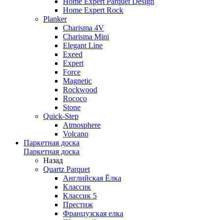
Home Expert Parquet Design
Home Expert Rock
Planker
Charisma 4V
Charisma Mini
Elegant Line
Exeed
Expert
Force
Magnetic
Rockwood
Rococo
Stone
Quick-Step
Atmosphere
Volcano
Паркетная доска
Паркетная доска
Назад
Quartz Parquet
Английская Ёлка
Классик
Классик 5
Престиж
Французская елка