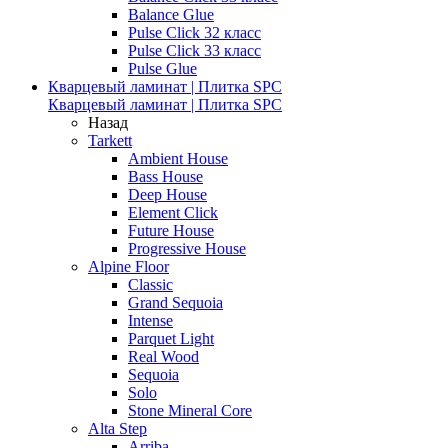
Balance Glue
Pulse Click 32 класс
Pulse Click 33 класс
Pulse Glue
Кварцевый ламинат | Плитка SPC
Кварцевый ламинат | Плитка SPC
Назад
Tarkett
Ambient House
Bass House
Deep House
Element Click
Future House
Progressive House
Alpine Floor
Classic
Grand Sequoia
Intense
Parquet Light
Real Wood
Sequoia
Solo
Stone Mineral Core
Alta Step
Arriba