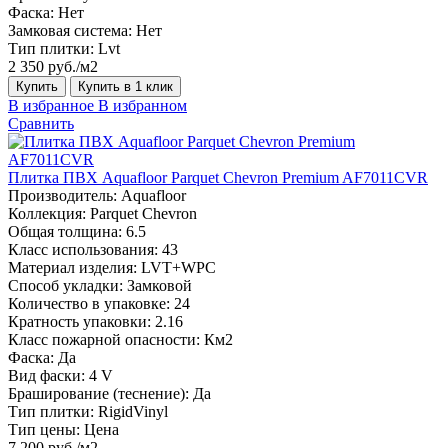
Фаска:
Нет
Замковая система:
Нет
Тип плитки:
Lvt
2 350 руб./м2
Купить
Купить в 1 клик
В избранное
В избранном
Сравнить
Плитка ПВХ Aquafloor Parquet Chevron Premium AF7011CVR
Производитель:
Aquafloor
Коллекция:
Parquet Chevron
Общая толщина:
6.5
Класс использования:
43
Материал изделия:
LVT+WPC
Способ укладки:
Замковой
Количество в упаковке:
24
Кратность упаковки:
2.16
Класс пожарной опасности:
Км2
Фаска:
Да
Вид фаски:
4 V
Браширование (теснение):
Да
Тип плитки:
RigidVinyl
Тип цены:
Цена
7 200 руб./м2