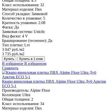
Общая толщина:
4.5
Класс использования:
32
Материал изделия:
Пвх
Способ укладки:
Замковой
Количество в упаковке:
5
Кратность упаковки:
2.08
Фаска:
Да
Замковая система:
Uniclic
Вид фаски:
4 V
Браширование (теснение):
Да
Тип плитки:
Lvt
3 047 руб./м2
3 735 руб./м2
Купить
Купить в 1 клик
В избранное
В избранном
Сравнить
Кварц-виниловая плитка ПВХ Alpine Floor Ultra Дуб Арктик
ECO 5-1
Производитель:
Alpine Floor
Коллекция:
Ultra
Общая толщина:
2
Класс использования:
34
Материал изделия:
Пвх