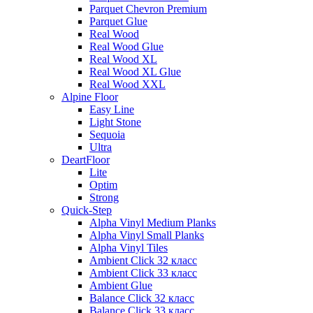
Parquet Chevron Premium
Parquet Glue
Real Wood
Real Wood Glue
Real Wood XL
Real Wood XL Glue
Real Wood XXL
Alpine Floor
Easy Line
Light Stone
Sequoia
Ultra
DeartFloor
Lite
Optim
Strong
Quick-Step
Alpha Vinyl Medium Planks
Alpha Vinyl Small Planks
Alpha Vinyl Tiles
Ambient Click 32 класс
Ambient Click 33 класс
Ambient Glue
Balance Click 32 класс
Balance Click 33 класс