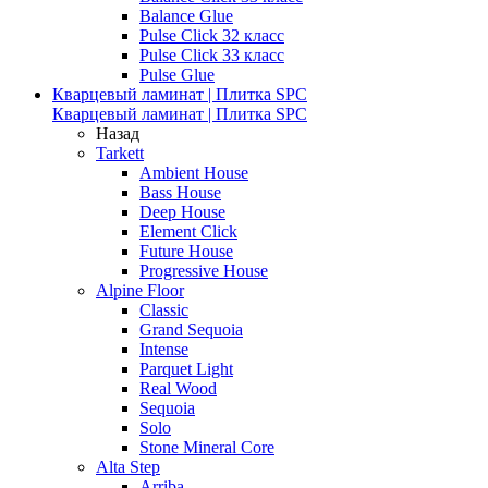
Balance Glue
Pulse Click 32 класс
Pulse Click 33 класс
Pulse Glue
Кварцевый ламинат | Плитка SPC
Кварцевый ламинат | Плитка SPC
Назад
Tarkett
Ambient House
Bass House
Deep House
Element Click
Future House
Progressive House
Alpine Floor
Classic
Grand Sequoia
Intense
Parquet Light
Real Wood
Sequoia
Solo
Stone Mineral Core
Alta Step
Arriba