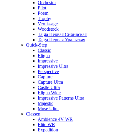
Orchestra
Pilot
Poem
Trophy
Vernissage
Woodstock
Taiga Первая Сибирская
Taiga Первая Уральская
Quick-Step
Classic
Eligna
Impressive
Impressive Ultra
Perspective
Capture
Capture Ultra
Castle Ultra
Eligna Wide
Impressive Patterns Ultra
Majestic
Muse Ultra
Classen
Ambience 4V WR
Elite WR
Expedition