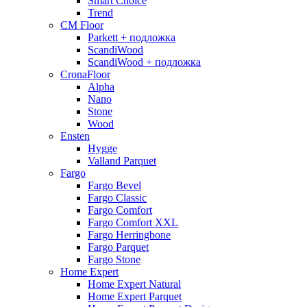
Smart Choice
Trend
CM Floor
Parkett + подложка
ScandiWood
ScandiWood + подложка
CronaFloor
Alpha
Nano
Stone
Wood
Ensten
Hygge
Valland Parquet
Fargo
Fargo Bevel
Fargo Classic
Fargo Comfort
Fargo Comfort XXL
Fargo Herringbone
Fargo Parquet
Fargo Stone
Home Expert
Home Expert Natural
Home Expert Parquet