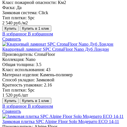
Класс пожарной опасности:
Км2
Фаска:
Да
Замковая система:
Click
Тип плитки:
Spc
2 540 руб./м2
Купить
Купить в 1 клик
В избранное
В избранном
Сравнить
Кварцевый ламинат SPC CronaFloor Nano Дуб Лондон
Производитель:
CronaFloor
Коллекция:
Nano
Общая толщина:
3.5
Класс использования:
43
Материал изделия:
Камень-полимер
Способ укладки:
Замковой
Кратность упаковки:
2.16
Тип плитки:
Spc
1 520 руб./шт
Купить
Купить в 1 клик
В избранное
В избранном
Сравнить
Замковая плитка SPC Alpine Floor Solo Модерато ЕСО 14-11
Производитель:
Alpine Floor