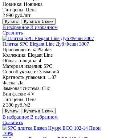
Новинка:
Новинка
Тип цены:
Цена
2 990 руб./шт
Купить
Купить в 1 клик
В избранное
В избранном
Сравнить
Плитка SPC Elegant Line Дуб Фешн 3007
Производитель:
Planker
Коллекция:
Elegant Line
Общая толщина:
4
Материал изделия:
SPC
Способ укладки:
Замковой
Кратность упаковки:
1.87
Фаска:
Да
Замковая система:
Сlic
Вид фаски:
4 V
Тип цены:
Цена
2 390 руб./м2
Купить
Купить в 1 клик
В избранное
В избранном
Сравнить
-39%