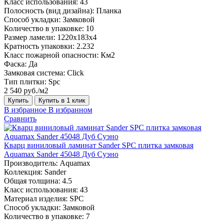
Класс использования:
43
Полосность (вид дизайна):
Планка
Способ укладки:
Замковой
Количество в упаковке:
10
Размер ламели:
1220х183х4
Кратность упаковки:
2.232
Класс пожарной опасности:
Км2
Фаска:
Да
Замковая система:
Click
Тип плитки:
Spc
2 540 руб./м2
Купить
Купить в 1 клик
В избранное
В избранном
Сравнить
Кварц виниловый ламинат Sander SPC плитка замковая
Aquamax Sander 45048 Дуб Суэно
Производитель:
Aquamax
Коллекция:
Sander
Общая толщина:
4.5
Класс использования:
43
Материал изделия:
SPC
Способ укладки:
Замковой
Количество в упаковке:
7