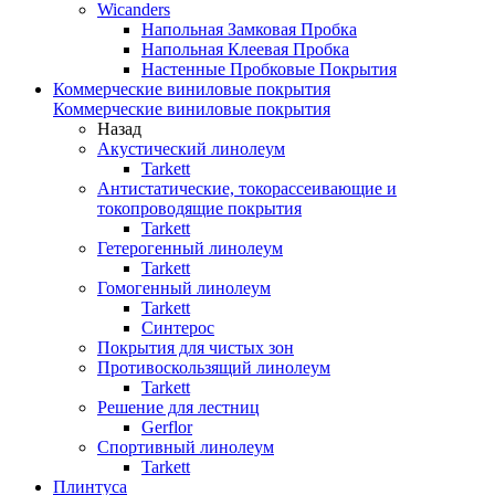
Wicanders
Напольная Замковая Пробка
Напольная Клеевая Пробка
Настенные Пробковые Покрытия
Коммерческие виниловые покрытия
Коммерческие виниловые покрытия
Назад
Акустический линолеум
Tarkett
Антистатические, токорассеивающие и
токопроводящие покрытия
Tarkett
Гетерогенный линолеум
Tarkett
Гомогенный линолеум
Tarkett
Синтерос
Покрытия для чистых зон
Противоскользящий линолеум
Tarkett
Решение для лестниц
Gerflor
Спортивный линолеум
Tarkett
Плинтуса