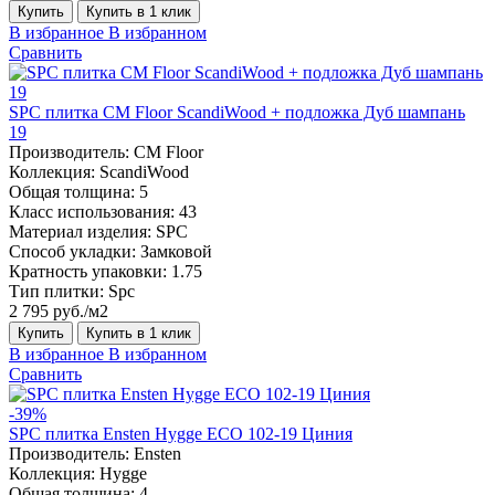
Купить
Купить в 1 клик
В избранное
В избранном
Сравнить
SPC плитка CM Floor ScandiWood + подложка Дуб шампань
19
Производитель:
CM Floor
Коллекция:
ScandiWood
Общая толщина:
5
Класс использования:
43
Материал изделия:
SPC
Способ укладки:
Замковой
Кратность упаковки:
1.75
Тип плитки:
Spc
2 795 руб./м2
Купить
Купить в 1 клик
В избранное
В избранном
Сравнить
-39%
SPC плитка Ensten Hygge ECO 102-19 Циния
Производитель:
Ensten
Коллекция:
Hygge
Общая толщина:
4