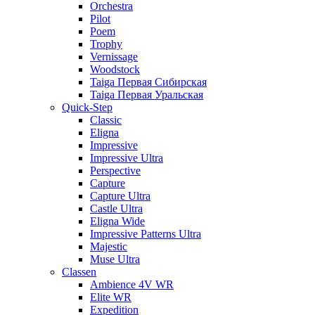
Orchestra
Pilot
Poem
Trophy
Vernissage
Woodstock
Taiga Первая Сибирская
Taiga Первая Уральская
Quick-Step
Classic
Eligna
Impressive
Impressive Ultra
Perspective
Capture
Capture Ultra
Castle Ultra
Eligna Wide
Impressive Patterns Ultra
Majestic
Muse Ultra
Classen
Ambience 4V WR
Elite WR
Expedition