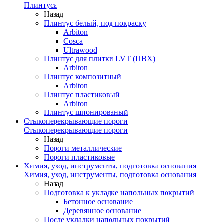
Плинтуса
Назад
Плинтус белый, под покраску
Arbiton
Cosca
Ultrawood
Плинтус для плитки LVT (ПВХ)
Arbiton
Плинтус композитный
Arbiton
Плинтус пластиковый
Arbiton
Плинтус шпонированый
Стыкоперекрывающие пороги
Стыкоперекрывающие пороги
Назад
Пороги металлические
Пороги пластиковые
Химия, уход, инструменты, подготовка основания
Химия, уход, инструменты, подготовка основания
Назад
Подготовка к укладке напольных покрытий
Бетонное основание
Деревянное основание
После укладки напольных покрытий