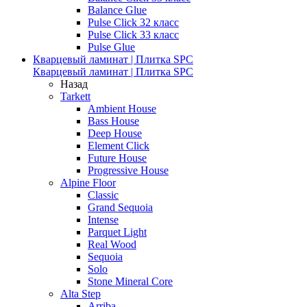
Balance Glue
Pulse Click 32 класс
Pulse Click 33 класс
Pulse Glue
Кварцевый ламинат | Плитка SPC
Кварцевый ламинат | Плитка SPC
Назад
Tarkett
Ambient House
Bass House
Deep House
Element Click
Future House
Progressive House
Alpine Floor
Classic
Grand Sequoia
Intense
Parquet Light
Real Wood
Sequoia
Solo
Stone Mineral Core
Alta Step
Arriba