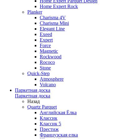
Home Expert Parquet Design
Home Expert Rock
Planker
Charisma 4V
Charisma Mini
Elegant Line
Exeed
Expert
Force
Magnetic
Rockwood
Rococo
Stone
Quick-Step
Atmosphere
Volcano
Паркетная доска
Паркетная доска
Назад
Quartz Parquet
Английская Ёлка
Классик
Классик 5
Престиж
Французская елка