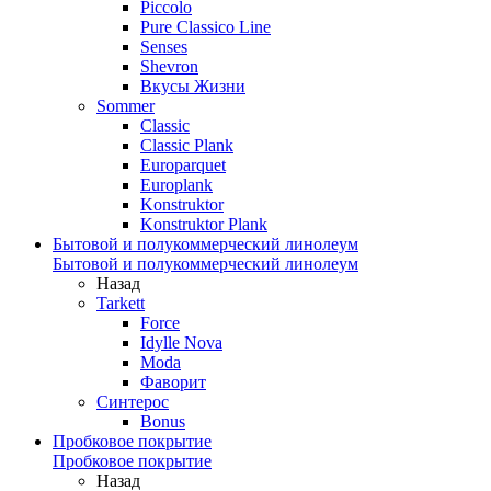
Piccolo
Pure Classico Line
Senses
Shevron
Вкусы Жизни
Sommer
Classic
Classic Plank
Europarquet
Europlank
Konstruktor
Konstruktor Plank
Бытовой и полукоммерческий линолеум
Бытовой и полукоммерческий линолеум
Назад
Tarkett
Force
Idylle Nova
Moda
Фаворит
Синтерос
Bonus
Пробковое покрытие
Пробковое покрытие
Назад