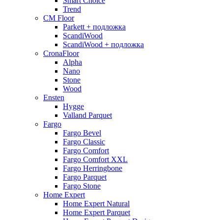
Smart Choice
Trend
CM Floor
Parkett + подложка
ScandiWood
ScandiWood + подложка
CronaFloor
Alpha
Nano
Stone
Wood
Ensten
Hygge
Valland Parquet
Fargo
Fargo Bevel
Fargo Classic
Fargo Comfort
Fargo Comfort XXL
Fargo Herringbone
Fargo Parquet
Fargo Stone
Home Expert
Home Expert Natural
Home Expert Parquet