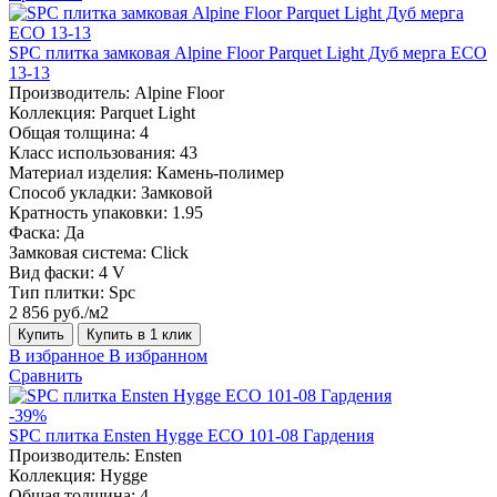
SPC плитка замковая Alpine Floor Parquet Light Дуб мерга ЕСО
13-13
Производитель:
Alpine Floor
Коллекция:
Parquet Light
Общая толщина:
4
Класс использования:
43
Материал изделия:
Камень-полимер
Способ укладки:
Замковой
Кратность упаковки:
1.95
Фаска:
Да
Замковая система:
Click
Вид фаски:
4 V
Тип плитки:
Spc
2 856 руб./м2
Купить
Купить в 1 клик
В избранное
В избранном
Сравнить
-39%
SPC плитка Ensten Hygge ECO 101-08 Гардения
Производитель:
Ensten
Коллекция:
Hygge
Общая толщина:
4