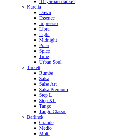
Штучный паркет
Karelia
Dawn
Essence
Impressio
Libra
Light
Midnight
Polar
Spice
Time
Urban Soul
Tarkett
Rumba
Salsa
Salsa Art
Salsa Premium
Step L
Step XL
Tango
Tango Classic
Barlinek
Grande
Medio
Molti