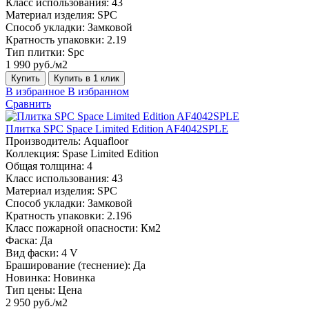
Класс использования:
43
Материал изделия:
SPC
Способ укладки:
Замковой
Кратность упаковки:
2.19
Тип плитки:
Spc
1 990 руб./м2
Купить
Купить в 1 клик
В избранное
В избранном
Сравнить
Плитка SPC Space Limited Edition AF4042SPLE
Производитель:
Aquafloor
Коллекция:
Spase Limited Edition
Общая толщина:
4
Класс использования:
43
Материал изделия:
SPC
Способ укладки:
Замковой
Кратность упаковки:
2.196
Класс пожарной опасности:
Км2
Фаска:
Да
Вид фаски:
4 V
Браширование (теснение):
Да
Новинка:
Новинка
Тип цены:
Цена
2 950 руб./м2