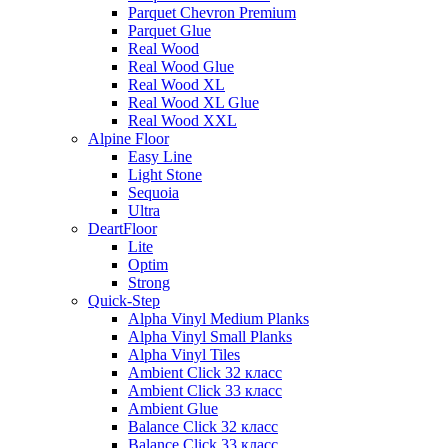
Parquet Chevron Premium
Parquet Glue
Real Wood
Real Wood Glue
Real Wood XL
Real Wood XL Glue
Real Wood XXL
Alpine Floor
Easy Line
Light Stone
Sequoia
Ultra
DeartFloor
Lite
Optim
Strong
Quick-Step
Alpha Vinyl Medium Planks
Alpha Vinyl Small Planks
Alpha Vinyl Tiles
Ambient Click 32 класс
Ambient Click 33 класс
Ambient Glue
Balance Click 32 класс
Balance Click 33 класс