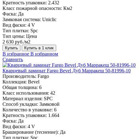
Кратность упаковки:
2.432
Класс пожарной опасности:
Км2
Фаска:
Да
Замковая система:
Uniclic
Вид фаски:
4 V
Тип плитки:
Spc
Тип цены:
Цена
2 630 руб./м2
Купить
Купить в 1 клик
В избранное
В избранном
Сравнить
Кварцевый ламинат Fargo Bevel Дуб Марракеш 50-81996-10
Производитель:
Fargo
Коллекция:
Bevel
Общая толщина:
6
Класс использования:
42
Материал изделия:
SPC
Способ укладки:
Замковой
Количество в упаковке:
6
Кратность упаковки:
1.664
Фаска:
Да
Вид фаски:
4 V
Браширование (теснение):
Да
Тип плитки:
Spc