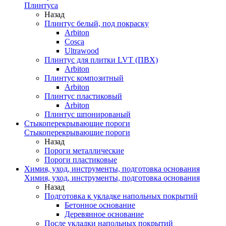
Плинтуса
Назад
Плинтус белый, под покраску
Arbiton
Cosca
Ultrawood
Плинтус для плитки LVT (ПВХ)
Arbiton
Плинтус композитный
Arbiton
Плинтус пластиковый
Arbiton
Плинтус шпонированый
Стыкоперекрывающие пороги
Стыкоперекрывающие пороги
Назад
Пороги металлические
Пороги пластиковые
Химия, уход, инструменты, подготовка основания
Химия, уход, инструменты, подготовка основания
Назад
Подготовка к укладке напольных покрытий
Бетонное основание
Деревянное основание
После укладки напольных покрытий