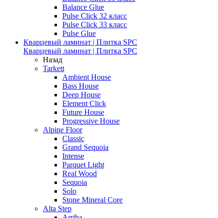
Balance Glue
Pulse Click 32 класс
Pulse Click 33 класс
Pulse Glue
Кварцевый ламинат | Плитка SPC
Кварцевый ламинат | Плитка SPC
Назад
Tarkett
Ambient House
Bass House
Deep House
Element Click
Future House
Progressive House
Alpine Floor
Classic
Grand Sequoia
Intense
Parquet Light
Real Wood
Sequoia
Solo
Stone Mineral Core
Alta Step
Arriba