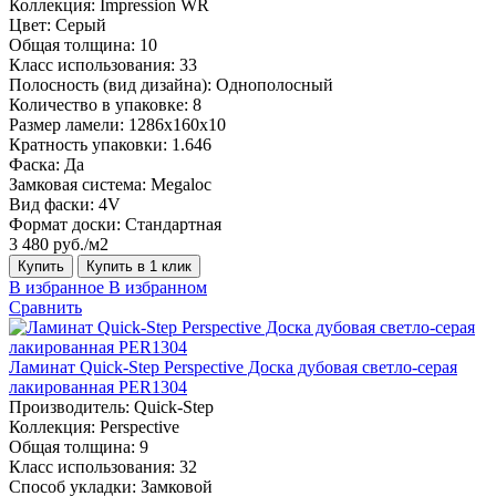
Коллекция:
Impression WR
Цвет:
Серый
Общая толщина:
10
Класс использования:
33
Полосность (вид дизайна):
Однополосный
Количество в упаковке:
8
Размер ламели:
1286х160х10
Кратность упаковки:
1.646
Фаска:
Да
Замковая система:
Megaloc
Вид фаски:
4V
Формат доски:
Стандартная
3 480 руб./м2
Купить
Купить в 1 клик
В избранное
В избранном
Сравнить
Ламинат Quick-Step Perspective Доска дубовая светло-серая
лакированная PER1304
Производитель:
Quick-Step
Коллекция:
Perspective
Общая толщина:
9
Класс использования:
32
Способ укладки:
Замковой