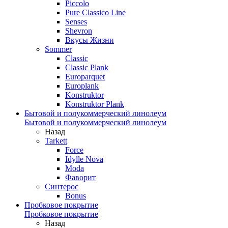
Piccolo
Pure Classico Line
Senses
Shevron
Вкусы Жизни
Sommer
Classic
Classic Plank
Europarquet
Europlank
Konstruktor
Konstruktor Plank
Бытовой и полукоммерческий линолеум
Бытовой и полукоммерческий линолеум
Назад
Tarkett
Force
Idylle Nova
Moda
Фаворит
Синтерос
Bonus
Пробковое покрытие
Пробковое покрытие
Назад