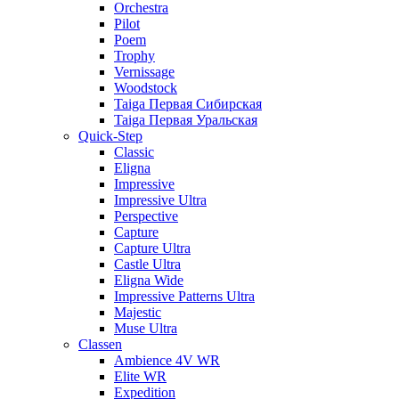
Orchestra
Pilot
Poem
Trophy
Vernissage
Woodstock
Taiga Первая Сибирская
Taiga Первая Уральская
Quick-Step
Classic
Eligna
Impressive
Impressive Ultra
Perspective
Capture
Capture Ultra
Castle Ultra
Eligna Wide
Impressive Patterns Ultra
Majestic
Muse Ultra
Classen
Ambience 4V WR
Elite WR
Expedition