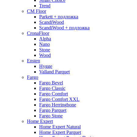
Smart Choice
Trend
CM Floor
Parkett + подложка
ScandiWood
ScandiWood + подложка
CronaFloor
Alpha
Nano
Stone
Wood
Ensten
Hygge
Valland Parquet
Fargo
Fargo Bevel
Fargo Classic
Fargo Comfort
Fargo Comfort XXL
Fargo Herringbone
Fargo Parquet
Fargo Stone
Home Expert
Home Expert Natural
Home Expert Parquet