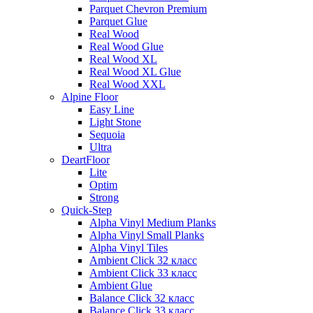
Parquet Chevron Premium
Parquet Glue
Real Wood
Real Wood Glue
Real Wood XL
Real Wood XL Glue
Real Wood XXL
Alpine Floor
Easy Line
Light Stone
Sequoia
Ultra
DeartFloor
Lite
Optim
Strong
Quick-Step
Alpha Vinyl Medium Planks
Alpha Vinyl Small Planks
Alpha Vinyl Tiles
Ambient Click 32 класс
Ambient Click 33 класс
Ambient Glue
Balance Click 32 класс
Balance Click 33 класс