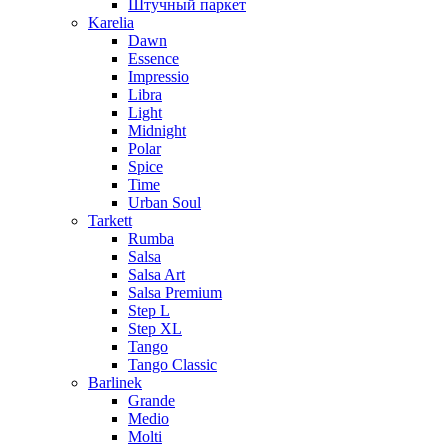
Штучный паркет
Karelia
Dawn
Essence
Impressio
Libra
Light
Midnight
Polar
Spice
Time
Urban Soul
Tarkett
Rumba
Salsa
Salsa Art
Salsa Premium
Step L
Step XL
Tango
Tango Classic
Barlinek
Grande
Medio
Molti