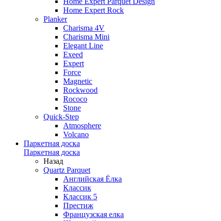
Home Expert Parquet Design
Home Expert Rock
Planker
Charisma 4V
Charisma Mini
Elegant Line
Exeed
Expert
Force
Magnetic
Rockwood
Rococo
Stone
Quick-Step
Atmosphere
Volcano
Паркетная доска
Паркетная доска
Назад
Quartz Parquet
Английская Ёлка
Классик
Классик 5
Престиж
Французская елка