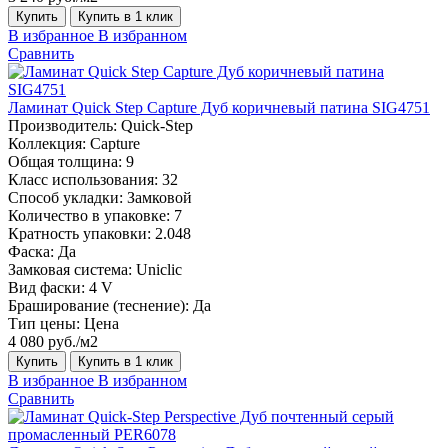
Купить
Купить в 1 клик
В избранное
В избранном
Сравнить
Ламинат Quick Step Capture Дуб коричневый патина SIG4751
Производитель:
Quick-Step
Коллекция:
Capture
Общая толщина:
9
Класс использования:
32
Способ укладки:
Замковой
Количество в упаковке:
7
Кратность упаковки:
2.048
Фаска:
Да
Замковая система:
Uniclic
Вид фаски:
4 V
Браширование (теснение):
Да
Тип цены:
Цена
4 080 руб./м2
Купить
Купить в 1 клик
В избранное
В избранном
Сравнить