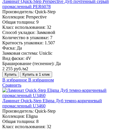
Ламинат Quick-Step Perspective Дуб почтенный серый
промасленный PER6078
Производитель:
Quick-Step
Коллекция:
Perspective
Общая толщина:
9
Класс использования:
32
Способ укладки:
Замковой
Количество в упаковке:
7
Кратность упаковки:
1.507
Фаска:
Да
Замковая система:
Uniclic
Вид фаски:
4V
Браширование (теснение):
Да
2 255 руб./м2
Купить
Купить в 1 клик
В избранное
В избранном
Сравнить
Ламинат Quick-Step Eligna Дуб темно-коричневый
промасленный U3460
Производитель:
Quick-Step
Коллекция:
Eligna
Общая толщина:
8
Класс использования:
32