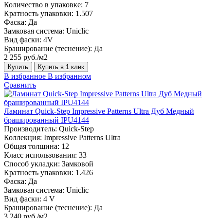
Количество в упаковке:
7
Кратность упаковки:
1.507
Фаска:
Да
Замковая система:
Uniclic
Вид фаски:
4V
Браширование (теснение):
Да
2 255 руб./м2
Купить
Купить в 1 клик
В избранное
В избранном
Сравнить
Ламинат Quick-Step Impressive Patterns Ultra Дуб Медный
брашированный IPU4144
Производитель:
Quick-Step
Коллекция:
Impressive Patterns Ultra
Общая толщина:
12
Класс использования:
33
Способ укладки:
Замковой
Кратность упаковки:
1.426
Фаска:
Да
Замковая система:
Uniclic
Вид фаски:
4 V
Браширование (теснение):
Да
3 240 руб./м2