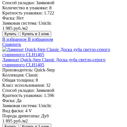
Способ укладки:
Замковой
Количество в упаковке:
8
Кратность упаковки:
1.722
Фаска:
Нет
Замковая система:
Uniclic
1 985 руб./м2
Купить
Купить в 1 клик
В избранное
В избранном
Сравнить
Ламинат Quick-Step Classic Доска дуба светло-серого
старинного CLH1405
Производитель:
Quick-Step
Коллекция:
Classic
Общая толщина:
8
Класс использования:
32
Способ укладки:
Замковой
Кратность упаковки:
1.596
Фаска:
Да
Замковая система:
Uniclic
Вид фаски:
4 V
Порода древесины:
Дуб
1 895 руб./м2
Купить
Купить в 1 клик