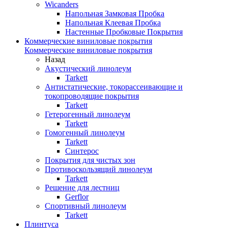
Wicanders
Напольная Замковая Пробка
Напольная Клеевая Пробка
Настенные Пробковые Покрытия
Коммерческие виниловые покрытия
Коммерческие виниловые покрытия
Назад
Акустический линолеум
Tarkett
Антистатические, токорассеивающие и
токопроводящие покрытия
Tarkett
Гетерогенный линолеум
Tarkett
Гомогенный линолеум
Tarkett
Синтерос
Покрытия для чистых зон
Противоскользящий линолеум
Tarkett
Решение для лестниц
Gerflor
Спортивный линолеум
Tarkett
Плинтуса