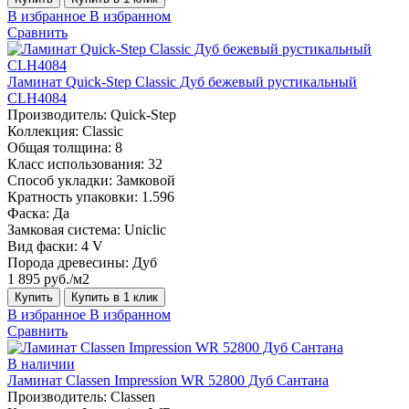
В избранное
В избранном
Сравнить
Ламинат Quick-Step Classic Дуб бежевый рустикальный
CLH4084
Производитель:
Quick-Step
Коллекция:
Classic
Общая толщина:
8
Класс использования:
32
Способ укладки:
Замковой
Кратность упаковки:
1.596
Фаска:
Да
Замковая система:
Uniclic
Вид фаски:
4 V
Порода древесины:
Дуб
1 895 руб./м2
Купить
Купить в 1 клик
В избранное
В избранном
Сравнить
В наличии
Ламинат Classen Impression WR 52800 Дуб Сантана
Производитель:
Classen