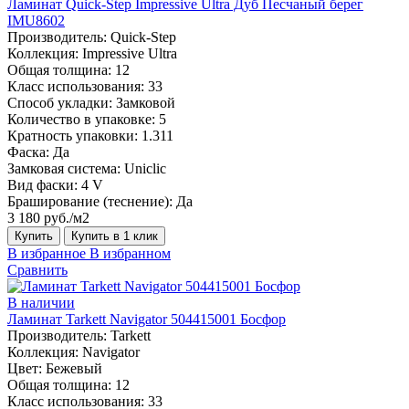
Ламинат Quick-Step Impressive Ultra Дуб Песчаный берег
IMU8602
Производитель:
Quick-Step
Коллекция:
Impressive Ultra
Общая толщина:
12
Класс использования:
33
Способ укладки:
Замковой
Количество в упаковке:
5
Кратность упаковки:
1.311
Фаска:
Да
Замковая система:
Uniclic
Вид фаски:
4 V
Браширование (теснение):
Да
3 180 руб./м2
Купить
Купить в 1 клик
В избранное
В избранном
Сравнить
В наличии
Ламинат Tarkett Navigator 504415001 Босфор
Производитель:
Tarkett
Коллекция:
Navigator
Цвет:
Бежевый
Общая толщина:
12
Класс использования:
33