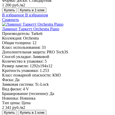
Формат доски:
Стандартная
1 200 руб./м2
Купить
Купить в 1 клик
В избранное
В избранном
Сравнить
Ламинат Таркетт Orchestra Piano
Производитель:
Tarkett
Коллекция:
Orchestra
Общая толщина:
12
Класс использования:
33
Дополнительная защита:
PRO Tech3S
Способ укладки:
Замковой
Количество в упаковке:
5
Размер ламели:
1292х194х12
Кратность упаковки:
1.253
Класс пожарной опасности:
КМ3
Фаска:
Да
Замковая система:
Tc-Lock
Вид фаски:
4 V
Браширование (теснение):
Да
Новинка:
Новинка
Тип цены:
Цена
2 341 руб./м2
Купить
Купить в 1 клик