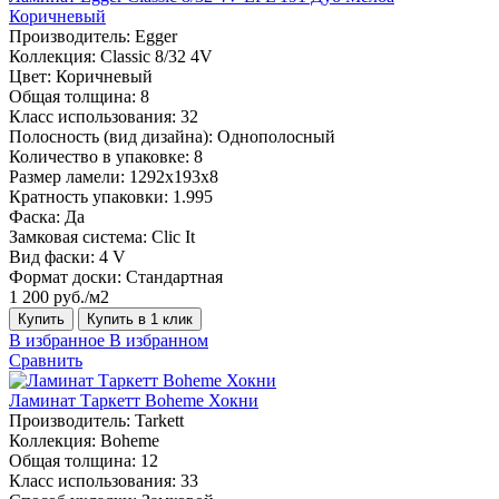
Коричневый
Производитель:
Egger
Коллекция:
Classic 8/32 4V
Цвет:
Коричневый
Общая толщина:
8
Класс использования:
32
Полосность (вид дизайна):
Однополосный
Количество в упаковке:
8
Размер ламели:
1292х193х8
Кратность упаковки:
1.995
Фаска:
Да
Замковая система:
Clic It
Вид фаски:
4 V
Формат доски:
Стандартная
1 200 руб./м2
Купить
Купить в 1 клик
В избранное
В избранном
Сравнить
Ламинат Таркетт Boheme Хокни
Производитель:
Tarkett
Коллекция:
Boheme
Общая толщина:
12
Класс использования:
33