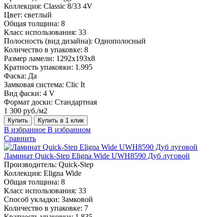
Коллекция:
Classic 8/33 4V
Цвет:
светлый
Общая толщина:
8
Класс использования:
33
Полосность (вид дизайна):
Однополосный
Количество в упаковке:
8
Размер ламели:
1292х193х8
Кратность упаковки:
1.995
Фаска:
Да
Замковая система:
Clic It
Вид фаски:
4 V
Формат доски:
Стандартная
1 300 руб./м2
Купить
Купить в 1 клик
В избранное
В избранном
Сравнить
Ламинат Quick-Step Eligna Wide UWH8590 Дуб луговой
Производитель:
Quick-Step
Коллекция:
Eligna Wide
Общая толщина:
8
Класс использования:
33
Способ укладки:
Замковой
Количество в упаковке:
7
Кратность упаковки:
1.835