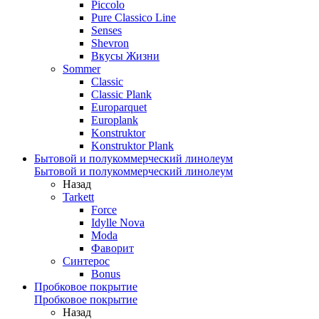
Piccolo
Pure Classico Line
Senses
Shevron
Вкусы Жизни
Sommer
Classic
Classic Plank
Europarquet
Europlank
Konstruktor
Konstruktor Plank
Бытовой и полукоммерческий линолеум
Бытовой и полукоммерческий линолеум
Назад
Tarkett
Force
Idylle Nova
Moda
Фаворит
Синтерос
Bonus
Пробковое покрытие
Пробковое покрытие
Назад