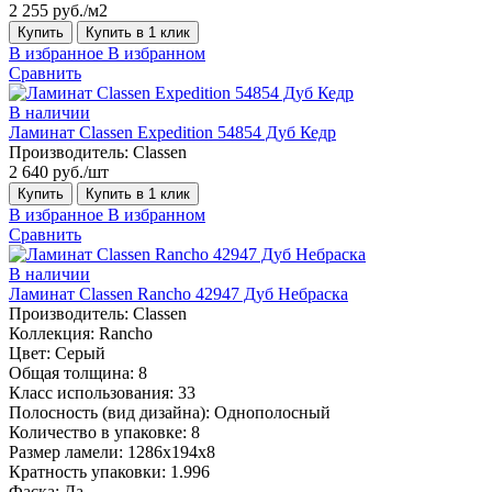
2 255 руб./м2
Купить
Купить в 1 клик
В избранное
В избранном
Сравнить
В наличии
Ламинат Classen Expedition 54854 Дуб Кедр
Производитель:
Classen
2 640 руб./шт
Купить
Купить в 1 клик
В избранное
В избранном
Сравнить
В наличии
Ламинат Classen Rancho 42947 Дуб Небраска
Производитель:
Classen
Коллекция:
Rancho
Цвет:
Серый
Общая толщина:
8
Класс использования:
33
Полосность (вид дизайна):
Однополосный
Количество в упаковке:
8
Размер ламели:
1286х194х8
Кратность упаковки:
1.996
Фаска:
Да