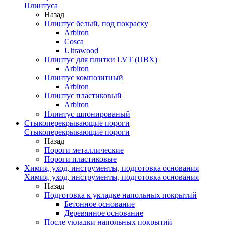
Плинтуса
Назад
Плинтус белый, под покраску
Arbiton
Cosca
Ultrawood
Плинтус для плитки LVT (ПВХ)
Arbiton
Плинтус композитный
Arbiton
Плинтус пластиковый
Arbiton
Плинтус шпонированый
Стыкоперекрывающие пороги
Стыкоперекрывающие пороги
Назад
Пороги металлические
Пороги пластиковые
Химия, уход, инструменты, подготовка основания
Химия, уход, инструменты, подготовка основания
Назад
Подготовка к укладке напольных покрытий
Бетонное основание
Деревянное основание
После укладки напольных покрытий