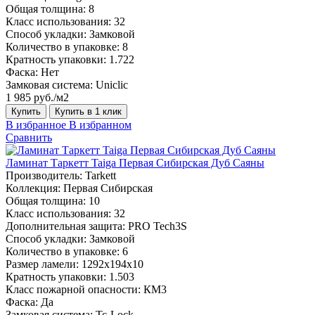
Общая толщина:
8
Класс использования:
32
Способ укладки:
Замковой
Количество в упаковке:
8
Кратность упаковки:
1.722
Фаска:
Нет
Замковая система:
Uniclic
1 985 руб./м2
Купить
Купить в 1 клик
В избранное
В избранном
Сравнить
Ламинат Таркетт Taiga Первая Сибирская Дуб Саяны
Производитель:
Tarkett
Коллекция:
Первая Сибирская
Общая толщина:
10
Класс использования:
32
Дополнительная защита:
PRO Tech3S
Способ укладки:
Замковой
Количество в упаковке:
6
Размер ламели:
1292х194х10
Кратность упаковки:
1.503
Класс пожарной опасности:
КМ3
Фаска:
Да
Замковая система:
Tc-Lock