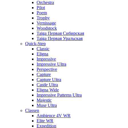
Orchestra
Pilot
Poem
Trophy
Vernissage
Woodstock
Taiga Первая Сибирская
Taiga Первая Уральская
Quick-Step
Classic
Eligna
Impressive
Impressive Ultra
Perspective
Capture
Capture Ultra
Castle Ultra
Eligna Wide
Impressive Patterns Ultra
Majestic
Muse Ultra
Classen
Ambience 4V WR
Elite WR
Expedition