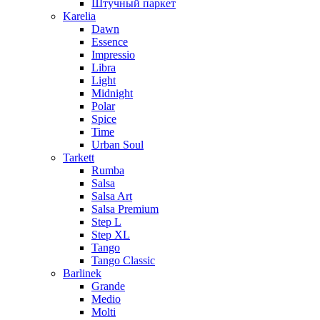
Штучный паркет
Karelia
Dawn
Essence
Impressio
Libra
Light
Midnight
Polar
Spice
Time
Urban Soul
Tarkett
Rumba
Salsa
Salsa Art
Salsa Premium
Step L
Step XL
Tango
Tango Classic
Barlinek
Grande
Medio
Molti