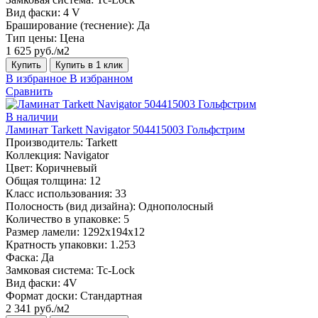
Вид фаски:
4 V
Браширование (теснение):
Да
Тип цены:
Цена
1 625 руб./м2
Купить
Купить в 1 клик
В избранное
В избранном
Сравнить
В наличии
Ламинат Tarkett Navigator 504415003 Гольфстрим
Производитель:
Tarkett
Коллекция:
Navigator
Цвет:
Коричневый
Общая толщина:
12
Класс использования:
33
Полосность (вид дизайна):
Однополосный
Количество в упаковке:
5
Размер ламели:
1292х194х12
Кратность упаковки:
1.253
Фаска:
Да
Замковая система:
Tc-Lock
Вид фаски:
4V
Формат доски:
Стандартная
2 341 руб./м2