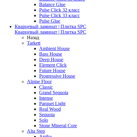
Balance Glue
Pulse Click 32 класс
Pulse Click 33 класс
Pulse Glue
Кварцевый ламинат | Плитка SPC
Кварцевый ламинат | Плитка SPC
Назад
Tarkett
Ambient House
Bass House
Deep House
Element Click
Future House
Progressive House
Alpine Floor
Classic
Grand Sequoia
Intense
Parquet Light
Real Wood
Sequoia
Solo
Stone Mineral Core
Alta Step
Arriba