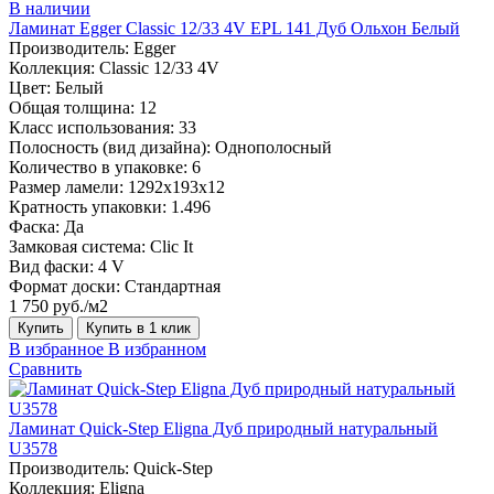
В наличии
Ламинат Egger Classic 12/33 4V EPL 141 Дуб Ольхон Белый
Производитель:
Egger
Коллекция:
Classic 12/33 4V
Цвет:
Белый
Общая толщина:
12
Класс использования:
33
Полосность (вид дизайна):
Однополосный
Количество в упаковке:
6
Размер ламели:
1292х193х12
Кратность упаковки:
1.496
Фаска:
Да
Замковая система:
Clic It
Вид фаски:
4 V
Формат доски:
Стандартная
1 750 руб./м2
Купить
Купить в 1 клик
В избранное
В избранном
Сравнить
Ламинат Quick-Step Eligna Дуб природный натуральный
U3578
Производитель:
Quick-Step
Коллекция:
Eligna