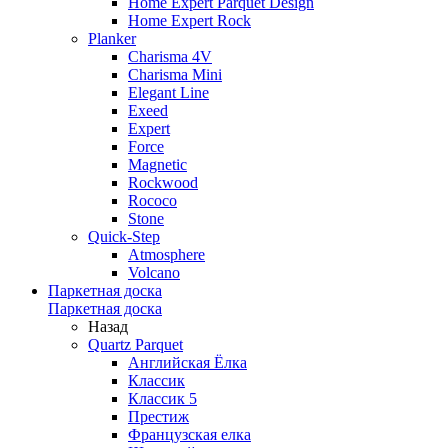
Home Expert Parquet Design
Home Expert Rock
Planker
Charisma 4V
Charisma Mini
Elegant Line
Exeed
Expert
Force
Magnetic
Rockwood
Rococo
Stone
Quick-Step
Atmosphere
Volcano
Паркетная доска
Паркетная доска
Назад
Quartz Parquet
Английская Ёлка
Классик
Классик 5
Престиж
Французская елка