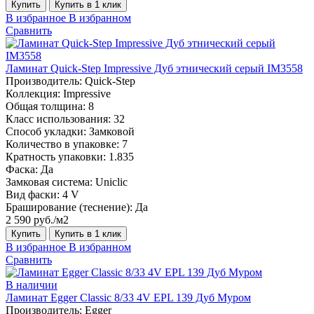
Купить
Купить в 1 клик
В избранное
В избранном
Сравнить
Ламинат Quick-Step Impressive Дуб этнический серый IM3558
Производитель:
Quick-Step
Коллекция:
Impressive
Общая толщина:
8
Класс использования:
32
Способ укладки:
Замковой
Количество в упаковке:
7
Кратность упаковки:
1.835
Фаска:
Да
Замковая система:
Uniclic
Вид фаски:
4 V
Браширование (теснение):
Да
2 590 руб./м2
Купить
Купить в 1 клик
В избранное
В избранном
Сравнить
В наличии
Ламинат Egger Classic 8/33 4V EPL 139 Дуб Муром
Производитель:
Egger