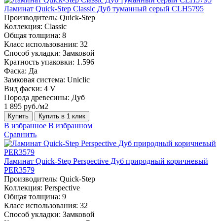
Ламинат Quick-Step Classic Дуб туманный серый CLH5795
Производитель:
Quick-Step
Коллекция:
Classic
Общая толщина:
8
Класс использования:
32
Способ укладки:
Замковой
Кратность упаковки:
1.596
Фаска:
Да
Замковая система:
Uniclic
Вид фаски:
4 V
Порода древесины:
Дуб
1 895 руб./м2
Купить
Купить в 1 клик
В избранное
В избранном
Сравнить
Ламинат Quick-Step Perspective Дуб природный коричневый
PER3579
Производитель:
Quick-Step
Коллекция:
Perspective
Общая толщина:
9
Класс использования:
32
Способ укладки:
Замковой