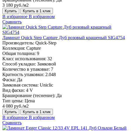
3 180 руб./м2
Купить
Купить в 1 клик
В избранное
В избранном
Сравнить
Ламинат Quick Step Capture Дуб розовый крашеный SIG4754
Производитель:
Quick-Step
Коллекция:
Capture
Общая толщина:
9
Класс использования:
32
Способ укладки:
Замковой
Количество в упаковке:
7
Кратность упаковки:
2.048
Фаска:
Да
Замковая система:
Uniclic
Вид фаски:
4 V
Браширование (теснение):
Да
Тип цены:
Цена
4 080 руб./м2
Купить
Купить в 1 клик
В избранное
В избранном
Сравнить