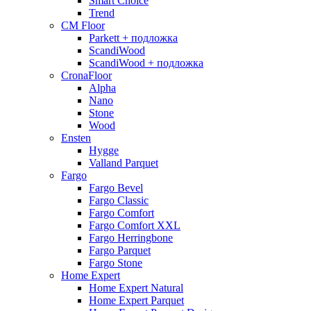
Smart Choice
Trend
CM Floor
Parkett + подложка
ScandiWood
ScandiWood + подложка
CronaFloor
Alpha
Nano
Stone
Wood
Ensten
Hygge
Valland Parquet
Fargo
Fargo Bevel
Fargo Classic
Fargo Comfort
Fargo Comfort XXL
Fargo Herringbone
Fargo Parquet
Fargo Stone
Home Expert
Home Expert Natural
Home Expert Parquet