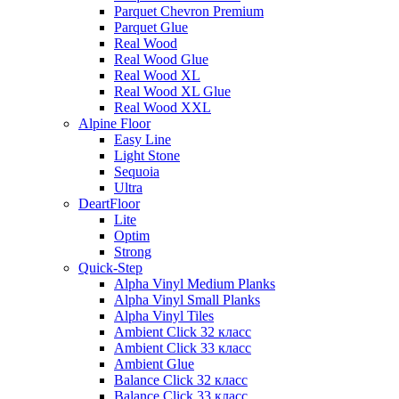
Parquet Chevron Premium
Parquet Glue
Real Wood
Real Wood Glue
Real Wood XL
Real Wood XL Glue
Real Wood XXL
Alpine Floor
Easy Line
Light Stone
Sequoia
Ultra
DeartFloor
Lite
Optim
Strong
Quick-Step
Alpha Vinyl Medium Planks
Alpha Vinyl Small Planks
Alpha Vinyl Tiles
Ambient Click 32 класс
Ambient Click 33 класс
Ambient Glue
Balance Click 32 класс
Balance Click 33 класс