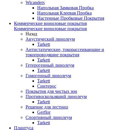
Wicanders
Напольная Замковая Пробка
Напольная Клеевая Пробка
Настенные Пробковые Покрытия
Коммерческие виниловые покрытия
Коммерческие виниловые покрытия
Назад
Акустический линолеум
Tarkett
Антистатические, токорассеивающие и
токопроводящие покрытия
Tarkett
Гетерогенный линолеум
Tarkett
Гомогенный линолеум
Tarkett
Синтерос
Покрытия для чистых зон
Противоскользящий линолеум
Tarkett
Решение для лестниц
Gerflor
Спортивный линолеум
Tarkett
Плинтуса