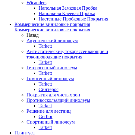
Wicanders
Напольная Замковая Пробка
Напольная Клеевая Пробка
Настенные Пробковые Покрытия
Коммерческие виниловые покрытия
Коммерческие виниловые покрытия
Назад
Акустический линолеум
Tarkett
Антистатические, токорассеивающие и
токопроводящие покрытия
Tarkett
Гетерогенный линолеум
Tarkett
Гомогенный линолеум
Tarkett
Синтерос
Покрытия для чистых зон
Противоскользящий линолеум
Tarkett
Решение для лестниц
Gerflor
Спортивный линолеум
Tarkett
Плинтуса