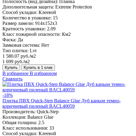
Полосность (вид дизайна):
Планка
Дополнительная защита:
Extreme Protection
Способ укладки:
Клеевой
Количество в упаковке:
15
Размер ламели:
914x152x3
Кратность упаковки:
2.09
Класс пожарной опасности:
Км2
Фаска:
Да
Замковая система:
Нет
Тип плитки:
Lvt
1 580.07 руб./м2
1 699 руб./м2
Купить
Купить в 1 клик
В избранное
В избранном
Сравнить
-18%
Плитка ПВХ Quick-Step Balance Glue Дуб каньон темно-
коричневый пиленый BACL40059
Производитель:
Quick-Step
Коллекция:
Balance Glue
Общая толщина:
2.5
Класс использования:
33
Способ укладки:
Клеевой