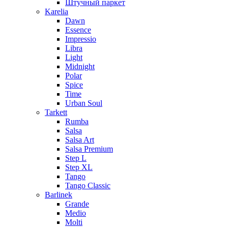
Штучный паркет
Karelia
Dawn
Essence
Impressio
Libra
Light
Midnight
Polar
Spice
Time
Urban Soul
Tarkett
Rumba
Salsa
Salsa Art
Salsa Premium
Step L
Step XL
Tango
Tango Classic
Barlinek
Grande
Medio
Molti