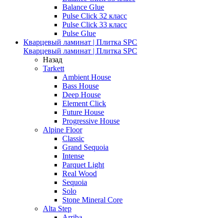
Balance Glue
Pulse Click 32 класс
Pulse Click 33 класс
Pulse Glue
Кварцевый ламинат | Плитка SPC
Кварцевый ламинат | Плитка SPC
Назад
Tarkett
Ambient House
Bass House
Deep House
Element Click
Future House
Progressive House
Alpine Floor
Classic
Grand Sequoia
Intense
Parquet Light
Real Wood
Sequoia
Solo
Stone Mineral Core
Alta Step
Arriba