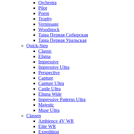
Orchestra
Pilot
Poem
Trophy
Vernissage
Woodstock
Taiga Первая Сибирская
Taiga Первая Уральская
Quick-Step
Classic
Eligna
Impressive
Impressive Ultra
Perspective
Capture
Capture Ultra
Castle Ultra
Eligna Wide
Impressive Patterns Ultra
Majestic
Muse Ultra
Classen
Ambience 4V WR
Elite WR
Expedition