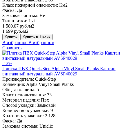
Класс пожарной опасности:
Км2
Фаска:
Да
Замковая система:
Нет
Тип плитки:
Lvt
1 580.07 руб./м2
1 699 руб./м2
Купить
Купить в 1 клик
В избранное
В избранном
Сравнить
-13%
Плитка ПВХ Quick-Step Alpha Vinyl Small Planks Каштан
винтажный натуральный AVSP40029
Производитель:
Quick-Step
Коллекция:
Alpha Vinyl Small Planks
Общая толщина:
5
Класс использования:
33
Материал изделия:
Пвх
Способ укладки:
Замковой
Количество в упаковке:
9
Кратность упаковки:
2.128
Фаска:
Да
Замковая система:
Uniclic