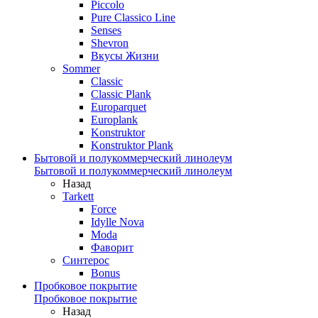
Piccolo
Pure Classico Line
Senses
Shevron
Вкусы Жизни
Sommer
Classic
Classic Plank
Europarquet
Europlank
Konstruktor
Konstruktor Plank
Бытовой и полукоммерческий линолеум
Бытовой и полукоммерческий линолеум
Назад
Tarkett
Force
Idylle Nova
Moda
Фаворит
Синтерос
Bonus
Пробковое покрытие
Пробковое покрытие
Назад