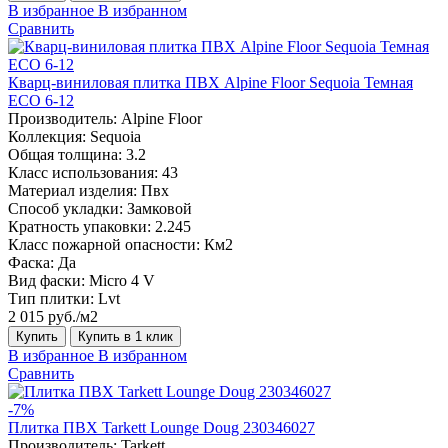
В избранное
В избранном
Сравнить
Кварц-виниловая плитка ПВХ Alpine Floor Sequoia Темная
ECO 6-12
Производитель:
Alpine Floor
Коллекция:
Sequoia
Общая толщина:
3.2
Класс использования:
43
Материал изделия:
Пвх
Способ укладки:
Замковой
Кратность упаковки:
2.245
Класс пожарной опасности:
Км2
Фаска:
Да
Вид фаски:
Micro 4 V
Тип плитки:
Lvt
2 015 руб./м2
Купить
Купить в 1 клик
В избранное
В избранном
Сравнить
-7%
Плитка ПВХ Tarkett Lounge Doug 230346027
Производитель:
Tarkett