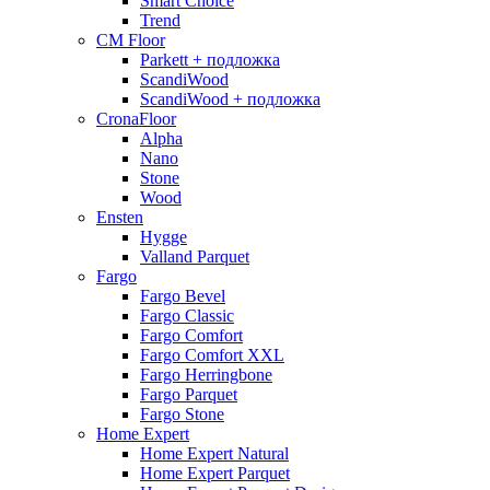
Smart Choice
Trend
CM Floor
Parkett + подложка
ScandiWood
ScandiWood + подложка
CronaFloor
Alpha
Nano
Stone
Wood
Ensten
Hygge
Valland Parquet
Fargo
Fargo Bevel
Fargo Classic
Fargo Comfort
Fargo Comfort XXL
Fargo Herringbone
Fargo Parquet
Fargo Stone
Home Expert
Home Expert Natural
Home Expert Parquet