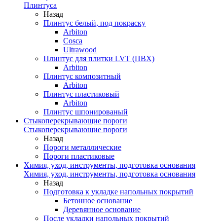
Плинтуса
Назад
Плинтус белый, под покраску
Arbiton
Cosca
Ultrawood
Плинтус для плитки LVT (ПВХ)
Arbiton
Плинтус композитный
Arbiton
Плинтус пластиковый
Arbiton
Плинтус шпонированый
Стыкоперекрывающие пороги
Стыкоперекрывающие пороги
Назад
Пороги металлические
Пороги пластиковые
Химия, уход, инструменты, подготовка основания
Химия, уход, инструменты, подготовка основания
Назад
Подготовка к укладке напольных покрытий
Бетонное основание
Деревянное основание
После укладки напольных покрытий