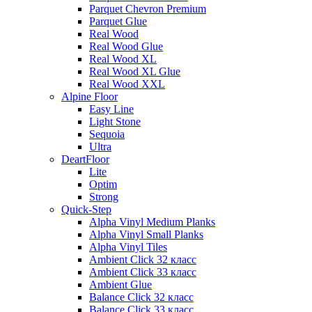
Parquet Chevron Premium
Parquet Glue
Real Wood
Real Wood Glue
Real Wood XL
Real Wood XL Glue
Real Wood XXL
Alpine Floor
Easy Line
Light Stone
Sequoia
Ultra
DeartFloor
Lite
Optim
Strong
Quick-Step
Alpha Vinyl Medium Planks
Alpha Vinyl Small Planks
Alpha Vinyl Tiles
Ambient Click 32 класс
Ambient Click 33 класс
Ambient Glue
Balance Click 32 класс
Balance Click 33 класс