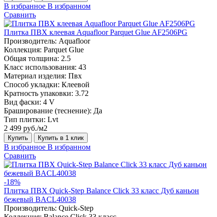
В избранное
В избранном
Сравнить
Плитка ПВХ клеевая Aquafloor Parquet Glue AF2506PG
Производитель:
Aquafloor
Коллекция:
Parquet Glue
Общая толщина:
2.5
Класс использования:
43
Материал изделия:
Пвх
Способ укладки:
Клеевой
Кратность упаковки:
3.72
Вид фаски:
4 V
Браширование (теснение):
Да
Тип плитки:
Lvt
2 499 руб./м2
Купить
Купить в 1 клик
В избранное
В избранном
Сравнить
-18%
Плитка ПВХ Quick-Step Balance Click 33 класс Дуб каньон
бежевый BACL40038
Производитель:
Quick-Step
Коллекция:
Balance Click 33 класс