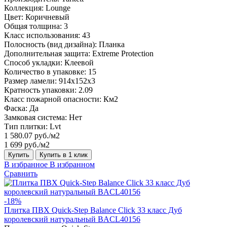
Коллекция:
Lounge
Цвет:
Коричневый
Общая толщина:
3
Класс использования:
43
Полосность (вид дизайна):
Планка
Дополнительная защита:
Extreme Protection
Способ укладки:
Клеевой
Количество в упаковке:
15
Размер ламели:
914x152x3
Кратность упаковки:
2.09
Класс пожарной опасности:
Км2
Фаска:
Да
Замковая система:
Нет
Тип плитки:
Lvt
1 580.07 руб./м2
1 699 руб./м2
Купить
Купить в 1 клик
В избранное
В избранном
Сравнить
-18%
Плитка ПВХ Quick-Step Balance Click 33 класс Дуб
королевский натуральный BACL40156