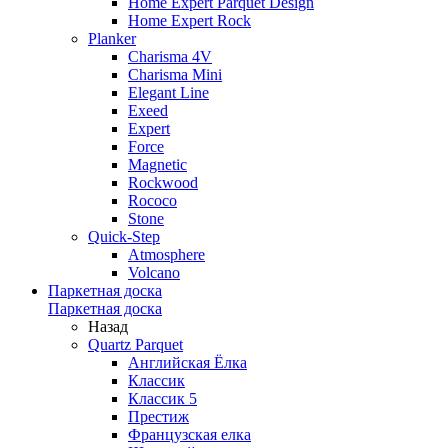
Home Expert Parquet Design
Home Expert Rock
Planker
Charisma 4V
Charisma Mini
Elegant Line
Exeed
Expert
Force
Magnetic
Rockwood
Rococo
Stone
Quick-Step
Atmosphere
Volcano
Паркетная доска
Паркетная доска
Назад
Quartz Parquet
Английская Ёлка
Классик
Классик 5
Престиж
Французская елка